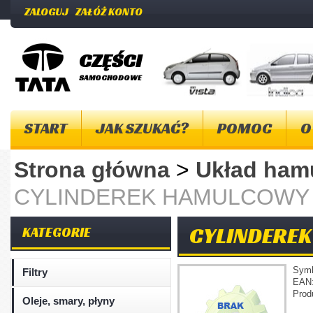
ZALOGUJ
ZAŁÓŻ KONTO
CZĘŚCI
SAMOCHODOWE
START
JAK SZUKAĆ?
POMOC
O
Strona główna
>
Układ ha
CYLINDEREK HAMULCOWY
CYLINDEREK
KATEGORIE
Sym
Filtry
EAN
Prod
Oleje, smary, płyny