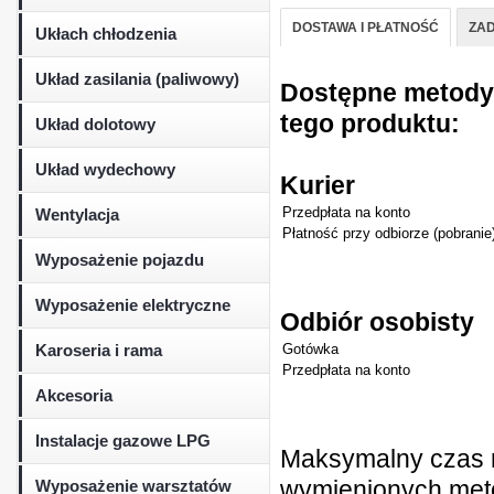
DOSTAWA I PŁATNOŚĆ
ZAD
Ukłach chłodzenia
Układ zasilania (paliwowy)
Dostępne metody d
tego produktu:
Układ dolotowy
Układ wydechowy
Kurier
Przedpłata na konto
Wentylacja
Płatność przy odbiorze (pobranie
Wyposażenie pojazdu
Wyposażenie elektryczne
Odbiór osobisty
Karoseria i rama
Gotówka
Przedpłata na konto
Akcesoria
Instalacje gazowe LPG
Maksymalny czas r
wymienionych metod
Wyposażenie warsztatów