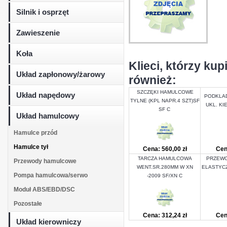
Silnik i osprzęt
Zawieszenie
Koła
Klieci, którzy k
Układ zapłonowy/żarowy
również:
SZCZĘKI HAMULCOWE
Układ napędowy
PODKLA
TYLNE (KPL NAPR.4 SZT)SF
UKL. KI
SF C
Układ hamulcowy
Hamulce przód
Hamulce tył
Cena: 560,00 zł
Cen
TARCZA HAMULCOWA
PRZEW
Przewody hamulcowe
WENT.SR.280MM W XN
ELASTYCZ
Pompa hamulcowa/serwo
-2009 SF/XN C
Moduł ABS/EBD/DSC
Pozostałe
Cena: 312,24 zł
Cen
Układ kierowniczy