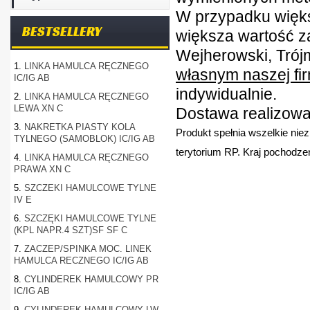
W przypadku więk
BESTSELLERY
większa wartość z
Wejherowski, Trójm
1.
LINKA HAMULCA RĘCZNEGO
własnym naszej fi
IC/IG AB
indywidualnie.
2.
LINKA HAMULCA RĘCZNEGO
LEWA XN C
Dostawa realizowan
3.
NAKRETKA PIASTY KOLA
Produkt spełnia wszelkie nie
TYLNEGO (SAMOBLOK) IC/IG AB
terytorium RP. Kraj pochodzen
4.
LINKA HAMULCA RĘCZNEGO
PRAWA XN C
5.
SZCZEKI HAMULCOWE TYLNE
IV E
6.
SZCZĘKI HAMULCOWE TYLNE
(KPL NAPR.4 SZT)SF SF C
7.
ZACZEP/SPINKA MOC. LINEK
HAMULCA RECZNEGO IC/IG AB
8.
CYLINDEREK HAMULCOWY PR
IC/IG AB
9.
CYLINDEREK HAMULCOWY LW