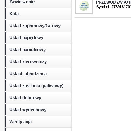
Zawieszenie
PRZEWOD ZWROTN
Symbol:
278918170
Koła
Układ zapłonowy/żarowy
Układ napędowy
Układ hamulcowy
Układ kierowniczy
Ukłach chłodzenia
Układ zasilania (paliwowy)
Układ dolotowy
Układ wydechowy
Wentylacja