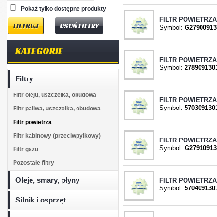
Pokaż tylko dostępne produkty
FILTR POWIETRZA 
USUŃ FILTRY
Symbol:
G27900913
KATEGORIE
FILTR POWIETRZA
Symbol:
278909130
Filtry
Filtr oleju, uszczelka, obudowa
FILTR POWIETRZA 
Symbol:
570309130
Filtr paliwa, uszczelka, obudowa
Filtr powietrza
Filtr kabinowy (przeciwpyłkowy)
FILTR POWIETRZA 
Symbol:
G27910913
Filtr gazu
Pozostałe filtry
Oleje, smary, płyny
FILTR POWIETRZA
Symbol:
570409130
Silnik i osprzęt