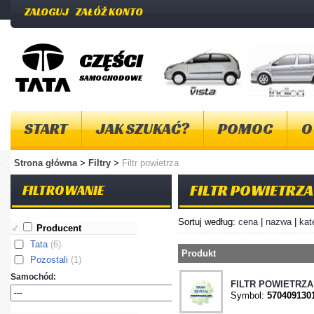
ZALOGUJ
ZAŁÓŻ KONTO
CZĘŚCI
SAMOCHODOWE
START
JAK SZUKAĆ?
POMOC
O
Strona główna
>
Filtry
>
Filtr powietrza
FILTR POWIETRZA
FILTROWANIE
Sortuj według:
cena
|
nazwa
|
kat
Producent
Tata
(6)
Produkt
Pozostali
(1)
Samochód:
FILTR POWIETRZA 
Symbol:
570409130