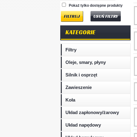
Pokaż tylko dostępne produkty
USUŃ FILTRY
KATEGORIE
Filtry
Oleje, smary, płyny
Silnik i osprzęt
Zawieszenie
Koła
Układ zapłonowy/żarowy
Układ napędowy