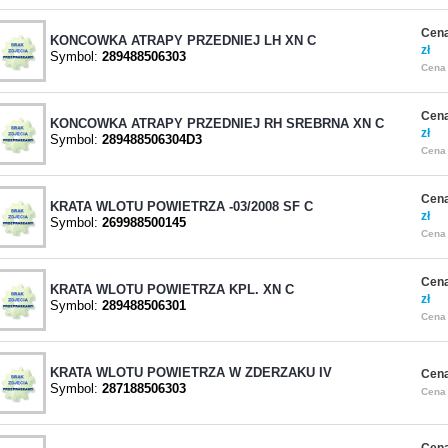
Cena
KONCOWKA ATRAPY PRZEDNIEJ LH XN C
zł
Symbol:
289488506303
Cena 
Cena
KONCOWKA ATRAPY PRZEDNIEJ RH SREBRNA XN C
zł
Symbol:
289488506304D3
Cena 
Cena
KRATA WLOTU POWIETRZA -03/2008 SF C
zł
Symbol:
269988500145
Cena 
Cena
KRATA WLOTU POWIETRZA KPL. XN C
zł
Symbol:
289488506301
Cena 
KRATA WLOTU POWIETRZA W ZDERZAKU IV
Cena
Symbol:
287188506303
Cena 