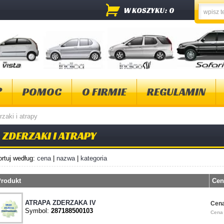
W KOSZYKU: 0
?
POMOC
O FIRMIE
REGULAMIN
rzaki i atrapy
ZDERZAKI I ATRAPY
ortuj według:
cena
|
nazwa
|
kategoria
rodukt
Cen
ATRAPA ZDERZAKA IV
Cena
Symbol:
287188500103
Cena 