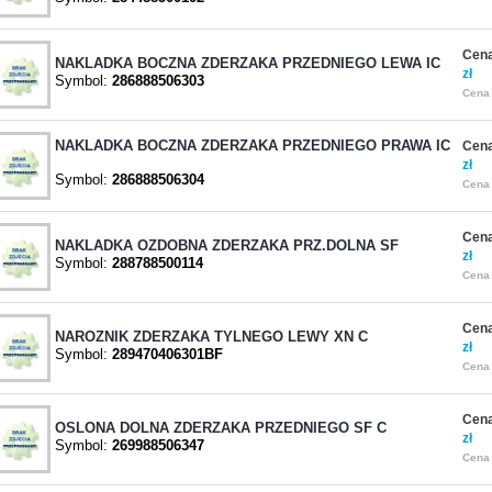
Cena
NAKLADKA BOCZNA ZDERZAKA PRZEDNIEGO LEWA IC
zł
Symbol:
286888506303
Cena 
NAKLADKA BOCZNA ZDERZAKA PRZEDNIEGO PRAWA IC
Cena
zł
Symbol:
286888506304
Cena 
Cena
NAKLADKA OZDOBNA ZDERZAKA PRZ.DOLNA SF
zł
Symbol:
288788500114
Cena 
Cena
NAROZNIK ZDERZAKA TYLNEGO LEWY XN C
zł
Symbol:
289470406301BF
Cena 
Cena
OSLONA DOLNA ZDERZAKA PRZEDNIEGO SF C
zł
Symbol:
269988506347
Cena 