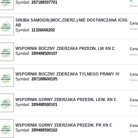
zł
Symbol:
287188507701
Cena 
SRUBA SAMOGW.(MOC.ZDERZ.)-NIE DOSTARCZANA IC/IG
Cena
AB
Cena 
Symbol:
11326606202
WSPORNIK BOCZNY ZDERZAKA PRZEDN. LW XN C
Cena
Symbol:
289488500107
Cena 
WSPORNIK BOCZNY ZDERZAKA TYLNEGO PRAWY IV
Cena
Symbol:
287188600105
Cena 
WSPORNIK GORNY ZDERZAKA PRZEDN. LEW. XN C
Cena
Symbol:
289488500101
Cena 
WSPORNIK GORNY ZDERZAKA PRZEDN. PR XN C
Cena
Symbol:
289488500102
Cena 