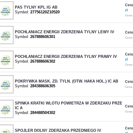
Cena
PAS TYLNY KPL IG AB
zł
Symbol:
27756120Z10520
Cena 
POCHLANIACZ ENERGII ZDERZENIA TYLNY LEWY IV
Cena
Symbol:
267888606301
Cena 
Cena
POCHLANIACZ ENERGII ZDERZENIA TYLNY PRAWY IV
zł
Symbol:
267888606302
Cena 
POKRYWKA MASK. ZD. TYLN. (OTW. HAKA HOL.) IC AB
Cena
Symbol:
284388606305
Cena 
SPINKA KRATKI WLOTU POWIETRZA W ZDERZAKU PRZE
Cena
IC A
Cena 
Symbol:
284488504302
Cena
SPOJLER DOLNY ZDERZAKA PRZEDNIEGO IV