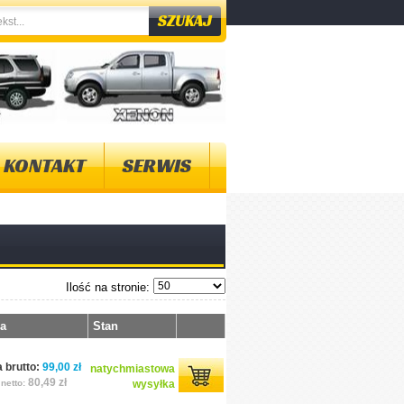
KONTAKT
SERWIS
Ilość na stronie:
a
Stan
 brutto:
99,00 zł
natychmiastowa
80,49 zł
netto:
wysyłka