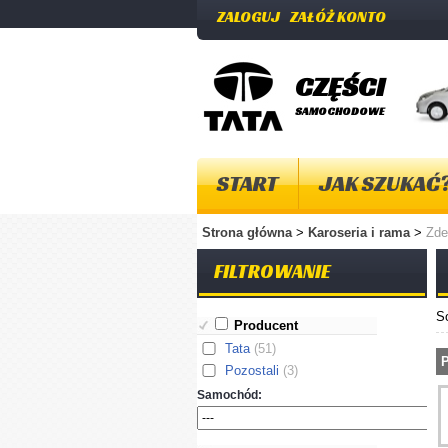
ZALOGUJ
ZAŁÓŻ KONTO
CZĘŚCI
SAMOCHODOWE
START
JAK SZUKAĆ
Strona główna
>
Karoseria i rama
>
Zde
FILTROWANIE
S
Producent
Tata
(51)
P
Pozostali
(3)
Samochód: