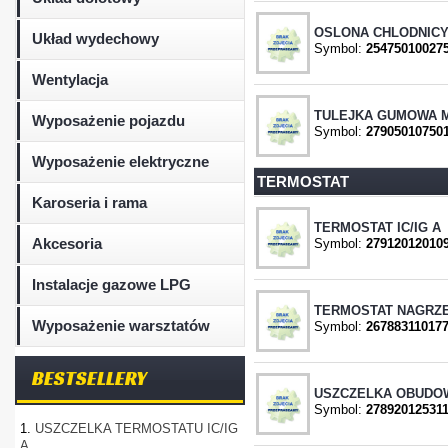
OSLONA CHLODNICY
Układ wydechowy
Symbol:
25475010027
Wentylacja
TULEJKA GUMOWA M
Wyposażenie pojazdu
Symbol:
27905010750
Wyposażenie elektryczne
TERMOSTAT
Karoseria i rama
TERMOSTAT IC/IG A
Akcesoria
Symbol:
27912012010
Instalacje gazowe LPG
TERMOSTAT NAGRZE
Wyposażenie warsztatów
Symbol:
26788311017
BESTSELLERY
USZCZELKA OBUDOW
Symbol:
27892012531
1.
USZCZELKA TERMOSTATU IC/IG
A