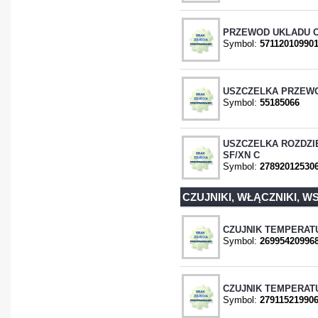
PRZEWOD UKLADU C
Symbol:
57112010990
USZCZELKA PRZEW
Symbol:
55185066
USZCZELKA ROZDZI
SF/XN C
Symbol:
27892012530
CZUJNIKI, WŁĄCZNIKI, W
CZUJNIK TEMPERATU
Symbol:
26995420996
CZUJNIK TEMPERAT
Symbol:
27911521990