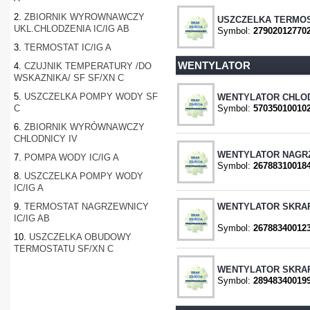
2.
ZBIORNIK WYROWNAWCZY
USZCZELKA TERMOST
UKL.CHLODZENIA IC/IG AB
Symbol:
27902012770
3.
TERMOSTAT IC/IG A
WENTYLATOR
4.
CZUJNIK TEMPERATURY /DO
WSKAZNIKA/ SF SF/XN C
5.
USZCZELKA POMPY WODY SF
WENTYLATOR CHLOD
C
Symbol:
57035010010
6.
ZBIORNIK WYRÓWNAWCZY
CHLODNICY IV
WENTYLATOR NAGRZE
7.
POMPA WODY IC/IG A
Symbol:
26788310018
8.
USZCZELKA POMPY WODY
IC/IG A
9.
TERMOSTAT NAGRZEWNICY
WENTYLATOR SKRAPL
IC/IG AB
Symbol:
26788340012
10.
USZCZELKA OBUDOWY
TERMOSTATU SF/XN C
WENTYLATOR SKRAP
Symbol:
28948340019