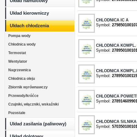
Układ hamulcowy
Układ kierowniczy
CHLODNICA IC A
Symbol:
27985010010
Ukłach chłodzenia
Pompa wody
Chłodnica wody
CHLODNICA KOMPL. 
Symbol:
27895010010
Termostat
Wentylator
Nagrzewnica
CHLODNICA KOMPL./
Symbol:
27895010011
Chłodnica oleju
Zbiornik wyrównawczy
Przewody/króćce
CHLODNICA POWIET
Symbol:
27891460990
Czujniki, włączniki, wskaźniki
Pozostałe
CHLODNICA SILNIKA 
Układ zasilania (paliwowy)
Symbol:
57035010010
Układ dolotowy