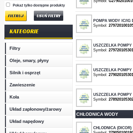
Symbol:
G2790201001
Pokaż tylko dostępne produkty
USUŃ FILTRY
POMPA WODY IC/IG 
Symbol:
27972010010
KATEGORIE
USZCZELKA POMPY W
Filtry
Symbol:
27972010530
Oleje, smary, płyny
USZCZELKA POMPY 
Silnik i osprzęt
Symbol:
27902010530
Zawieszenie
USZCZELKA POMPY 
Koła
Symbol:
27892010530
Układ zapłonowy/żarowy
CHŁODNICA WODY
Układ napędowy
CHLODNICA (DICOR) 
Symbol:
27905010018