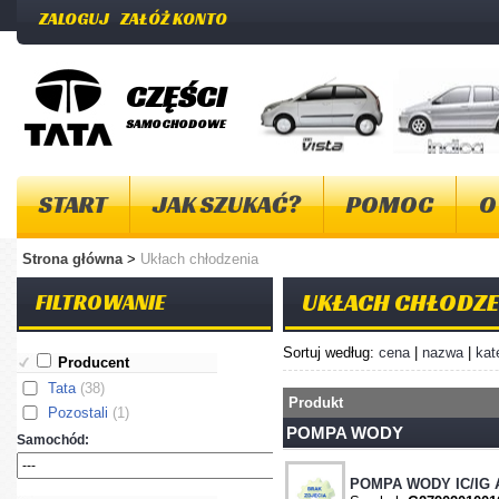
ZALOGUJ
ZAŁÓŻ KONTO
CZĘŚCI
SAMOCHODOWE
START
JAK SZUKAĆ?
POMOC
O
Strona główna
>
Ukłach chłodzenia
UKŁACH CHŁODZE
FILTROWANIE
Sortuj według:
cena
|
nazwa
|
kat
Producent
Tata
(38)
Produkt
Pozostali
(1)
POMPA WODY
Samochód:
POMPA WODY IC/IG 