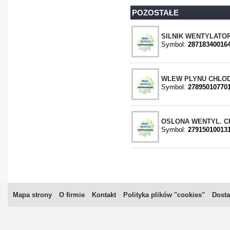
POZOSTAŁE
SILNIK WENTYLATO
Symbol:
28718340016
WLEW PLYNU CHLOD
Symbol:
27895010770
OSLONA WENTYL. CHL
Symbol:
27915010013
Mapa strony
O firmie
Kontakt
Polityka plików "cookies"
Dosta