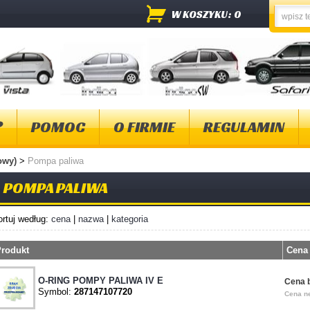
W KOSZYKU: 0
?
POMOC
O FIRMIE
REGULAMIN
wowy)
>
Pompa paliwa
POMPA PALIWA
ortuj według:
cena
|
nazwa
|
kategoria
rodukt
Cena
O-RING POMPY PALIWA IV E
Cena b
Symbol:
287147107720
Cena ne