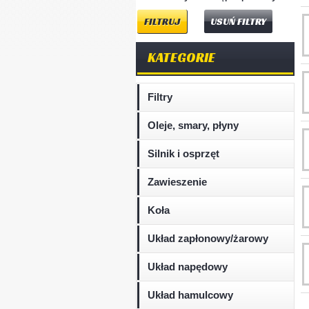
USUŃ FILTRY
KATEGORIE
Filtry
Oleje, smary, płyny
Silnik i osprzęt
Zawieszenie
Koła
Układ zapłonowy/żarowy
Układ napędowy
Układ hamulcowy