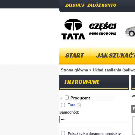
ZALOGUJ
ZAŁÓŻ KONTO
CZĘŚCI
SAMOCHODOWE
START
JAK SZUKAĆ
Strona główna
>
Układ zasilania (pali
FILTROWANIE
S
Producent
Tata
(6)
P
Samochód:
Pokaż tylko dostępne produkty