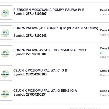
PIERSCIEN MOCOWANIA POMPY PALIWA IV E
Cena b
Symbol:
287147109907
Cena ne
POMPA PALIWA (W ZBIORNIKU) IV (BEZ AKCESORIÓW)
Cena b
Cena ne
Symbol:
287147100141
Cena b
POMPA PALIWA WYSOKIEGO CISNIENIA IC/IG B
zł
Symbol:
279707100101
Cena ne
CZUJNIK POZIOMU PALIWA IC/IG B
Cena b
Symbol:
287254200103
Cena ne
CZUJNIK POZIOMU PALIWA IG BENZ IG A
Cena b
Symbol:
277954200134
Cena ne