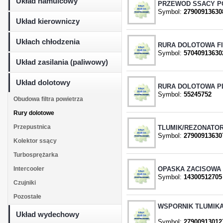
Układ hamulcowy
PRZEWOD SSACY PO
Symbol:
27900913630
Układ kierowniczy
Ukłach chłodzenia
RURA DOLOTOWA FI
Symbol:
57040913630
Układ zasilania (paliwowy)
Układ dolotowy
RURA DOLOTOWA 
Symbol:
55245752
Obudowa filtra powietrza
Rury dolotowe
Przepustnica
TLUMIK/REZONATOR
Symbol:
27900913630
Kolektor ssący
Turbosprężarka
Intercooler
OPASKA ZACISOWA
Symbol:
14300512705
Czujniki
Pozostałe
WSPORNIK TLUMIKA
Układ wydechowy
Symbol:
27900913012