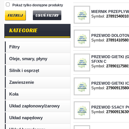
Pokaż tylko dostępne produkty
MIERNIK PRZEPLYW
USUŃ FILTRY
Symbol:
27891540010
KATEGORIE
PRZEWOD DOLOTOW
Symbol:
27891410580
Filtry
PRZEWOD GIETKI (
Oleje, smary, płyny
SF/XN C
Symbol:
27890117580
Silnik i osprzęt
Zawieszenie
PRZEWOD GIETKI IC
Symbol:
27900913580
Koła
Układ zapłonowy/żarowy
PRZEWOD SSACY PO
Symbol:
27900913630
Układ napędowy