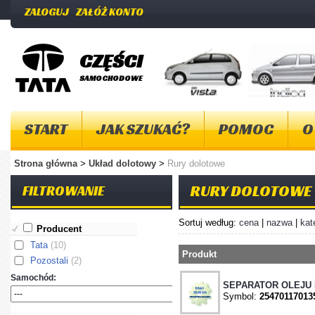
ZALOGUJ
ZAŁÓŻ KONTO
CZĘŚCI
SAMOCHODOWE
START
JAK SZUKAĆ?
POMOC
O
Strona główna
>
Układ dolotowy
>
Rury dolotowe
RURY DOLOTOWE
FILTROWANIE
Sortuj według:
cena
|
nazwa
|
kat
Producent
Tata
(10)
Produkt
Pozostali
(2)
Samochód:
SEPARATOR OLEJU I
Symbol:
25470117013