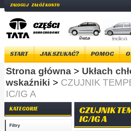
ZALOGUJ
ZAŁÓŻ KONTO
CZĘŚCI
SAMOCHODOWE
START
JAK SZUKAĆ?
POMOC
O
Strona główna
>
Ukłach ch
wskaźniki
>
CZUJNIK TEM
IC/IG A
CZUJNIK TE
KATEGORIE
IC/IG A
Filtry