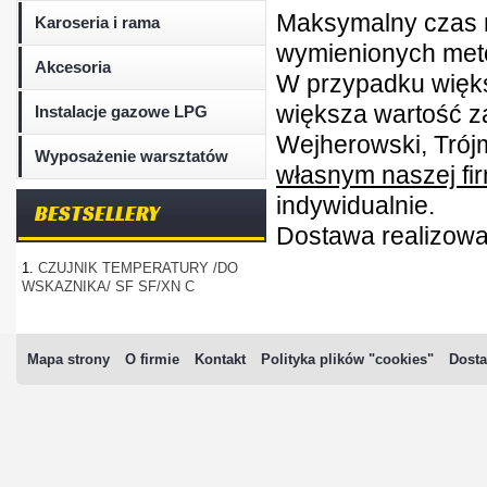
Maksymalny czas r
Karoseria i rama
wymienionych metod
Akcesoria
W przypadku więk
większa wartość z
Instalacje gazowe LPG
Wejherowski, Trójm
Wyposażenie warsztatów
własnym naszej fi
indywidualnie.
BESTSELLERY
Dostawa realizowan
1.
CZUJNIK TEMPERATURY /DO
WSKAZNIKA/ SF SF/XN C
Mapa strony
O firmie
Kontakt
Polityka plików "cookies"
Dosta