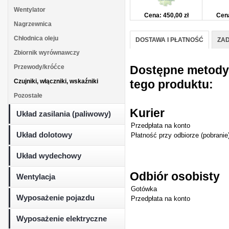
Wentylator
Cena: 450,00 zł
Cena
Nagrzewnica
Chłodnica oleju
DOSTAWA I PŁATNOŚĆ
ZAD
Zbiornik wyrównawczy
Przewody/króćce
Dostępne metody d
Czujniki, włączniki, wskaźniki
tego produktu:
Pozostałe
Kurier
Układ zasilania (paliwowy)
Przedpłata na konto
Układ dolotowy
Płatność przy odbiorze (pobranie
Układ wydechowy
Odbiór osobisty
Wentylacja
Gotówka
Wyposażenie pojazdu
Przedpłata na konto
Wyposażenie elektryczne