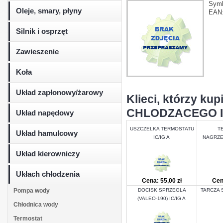
Sym
Oleje, smary, płyny
EAN
Silnik i osprzęt
Zawieszenie
Koła
Układ zapłonowy/żarowy
Klieci, którzy 
CHLODZACEGO IC/I
Układ napędowy
USZCZELKA TERMOSTATU
T
Układ hamulcowy
IC/IG A
NAGRZEW
Układ kierowniczy
Ukłach chłodzenia
Cena: 55,00 zł
Cen
Pompa wody
DOCISK SPRZEGLA
TARCZA 
(VALEO-190) IC/IG A
Chłodnica wody
Termostat