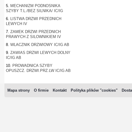
5.
MECHANIZM PODNOSNIKA
SZYBY T.L./BEZ SILNIKA/ IC/IG
6.
LISTWA DRZWI PRZEDNICH
LEWYCH IV
7.
ZAMEK DRZWI PRZEDNICH
PRAWYCH Z SILOWNIKIEM IV
8.
WLACZNIK DRZWIOWY IC/IG AB
9.
ZAWIAS DRZWI LEWYCH DOLNY
IC/IG AB
10.
PROWADNICA SZYBY
OPUSZCZ. DRZWI.PRZ.LW IC/IG AB
Mapa strony
O firmie
Kontakt
Polityka plików "cookies"
Dosta