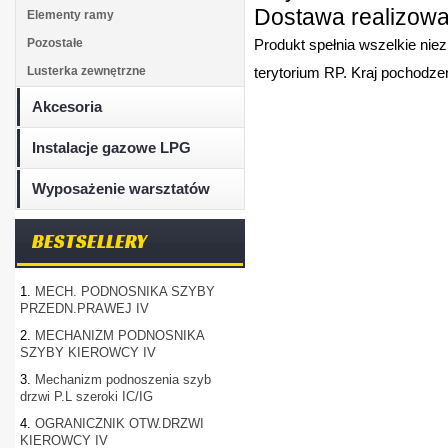
Dostawa realizowan
Elementy ramy
Pozostałe
Produkt spełnia wszelkie nie
Lusterka zewnętrzne
terytorium RP. Kraj pochodzen
Akcesoria
Instalacje gazowe LPG
Wyposażenie warsztatów
BESTSELLERY
1.
MECH. PODNOSNIKA SZYBY
PRZEDN.PRAWEJ IV
2.
MECHANIZM PODNOSNIKA
SZYBY KIEROWCY IV
3.
Mechanizm podnoszenia szyb
drzwi P.L szeroki IC/IG
4.
OGRANICZNIK OTW.DRZWI
KIEROWCY IV