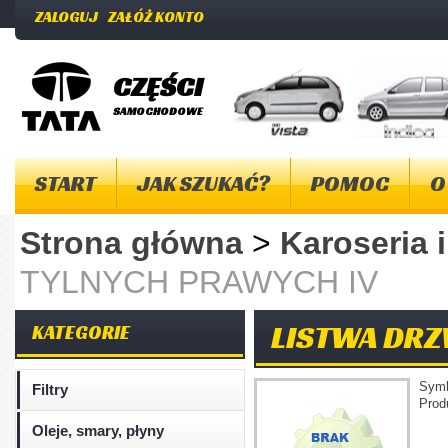
ZALOGUJ
ZAŁÓŻ KONTO
CZĘŚCI
SAMOCHODOWE
START
JAK SZUKAĆ?
POMOC
O
Strona główna
>
Karoseria 
TYLNYCH PRAWYCH IV
LISTWA DRZ
KATEGORIE
Sym
Filtry
Prod
Oleje, smary, płyny