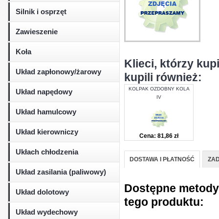
Silnik i osprzęt
Zawieszenie
Koła
Klieci, którzy k
Układ zapłonowy/żarowy
kupili również:
KOLPAK OZDOBNY KOLA
Układ napędowy
IV
Układ hamulcowy
Układ kierowniczy
Cena: 81,86 zł
Ukłach chłodzenia
DOSTAWA I PŁATNOŚĆ
ZAD
Układ zasilania (paliwowy)
Dostępne metody d
Układ dolotowy
tego produktu:
Układ wydechowy