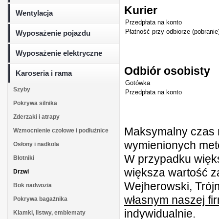
Kurier
Wentylacja
Przedpłata na konto
Płatność przy odbiorze (pobranie
Wyposażenie pojazdu
Wyposażenie elektryczne
Odbiór osobisty
Karoseria i rama
Gotówka
Szyby
Przedpłata na konto
Pokrywa silnika
Zderzaki i atrapy
Maksymalny czas r
Wzmocnienie czołowe i podłużnice
wymienionych metod
Osłony i nadkola
W przypadku więk
Błotniki
większa wartość z
Drzwi
Wejherowski, Trójm
Bok nadwozia
własnym naszej fi
Pokrywa bagażnika
indywidualnie.
Klamki, listwy, emblematy