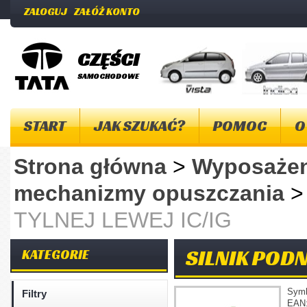
ZALOGUJ
ZAŁÓŻ KONTO
CZĘŚCI
SAMOCHODOWE
START
JAK SZUKAĆ?
POMOC
O
Strona główna
>
Wyposażen
mechanizmy opuszczania
TYLNEJ LEWEJ IC/IG
SILNIK PODN
KATEGORIE
Sym
Filtry
EAN