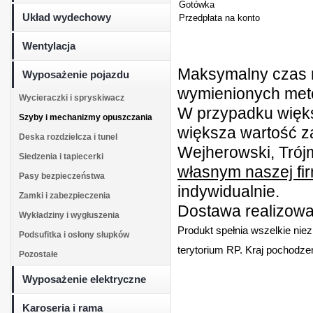
Gotówka
Układ wydechowy
Przedpłata na konto
Wentylacja
Maksymalny czas r
Wyposażenie pojazdu
wymienionych metod
Wycieraczki i spryskiwacz
W przypadku więk
Szyby i mechanizmy opuszczania
większa wartość z
Deska rozdzielcza i tunel
Wejherowski, Trójm
Siedzenia i tapiecerki
własnym naszej fi
Pasy bezpieczeństwa
indywidualnie.
Zamki i zabezpieczenia
Dostawa realizowan
Wykładziny i wygłuszenia
Produkt spełnia wszelkie nie
Podsufitka i osłony słupków
terytorium RP. Kraj pochodzen
Pozostałe
Wyposażenie elektryczne
Karoseria i rama