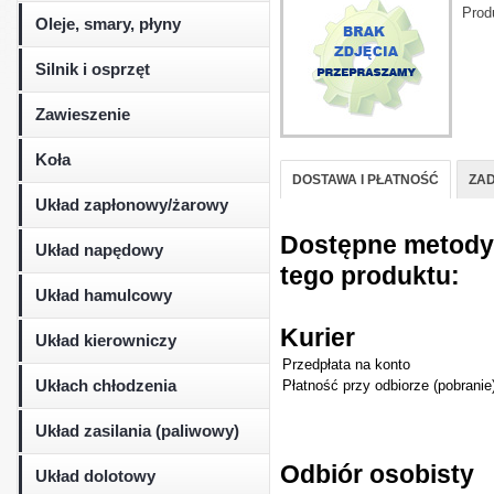
Prod
Oleje, smary, płyny
Silnik i osprzęt
Zawieszenie
Koła
DOSTAWA I PŁATNOŚĆ
ZAD
Układ zapłonowy/żarowy
Dostępne metody d
Układ napędowy
tego produktu:
Układ hamulcowy
Kurier
Układ kierowniczy
Przedpłata na konto
Ukłach chłodzenia
Płatność przy odbiorze (pobranie
Układ zasilania (paliwowy)
Odbiór osobisty
Układ dolotowy