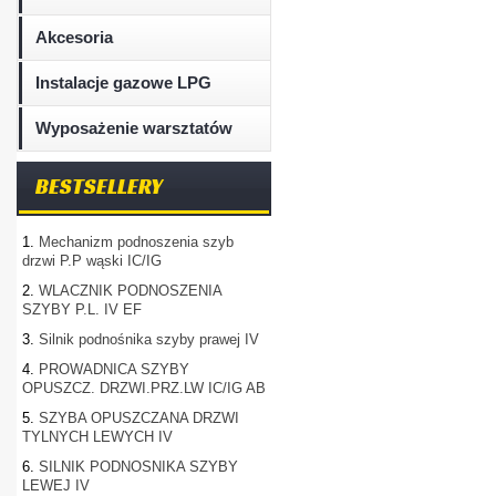
Akcesoria
Instalacje gazowe LPG
Wyposażenie warsztatów
BESTSELLERY
1.
Mechanizm podnoszenia szyb
drzwi P.P wąski IC/IG
2.
WLACZNIK PODNOSZENIA
SZYBY P.L. IV EF
3.
Silnik podnośnika szyby prawej IV
4.
PROWADNICA SZYBY
OPUSZCZ. DRZWI.PRZ.LW IC/IG AB
5.
SZYBA OPUSZCZANA DRZWI
TYLNYCH LEWYCH IV
6.
SILNIK PODNOSNIKA SZYBY
LEWEJ IV