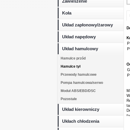
Zawieszenie
Koła
Układ zapłonowy/żarowy
D
Układ napędowy
K
P
Układ hamulcowy
P
Hamulce przód
O
Hamulce tył
G
Przewody hamulcowe
P
Pompa hamulcowa/serwo
M
Moduł ABS/EBD/DSC
W
Pozostałe
Re
t
Układ kierowniczy
Do
Pro
Ukłach chłodzenia