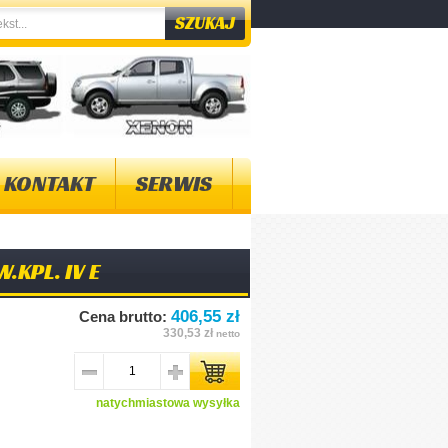
KONTAKT
SERWIS
KPL. IV E
406,55 zł
Cena brutto:
330,53 zł
netto
natychmiastowa wysyłka