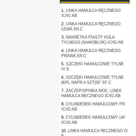
1.
LINKA HAMULCA RĘCZNEGO
IC/IG AB
2.
LINKA HAMULCA RĘCZNEGO
LEWA XN C
3.
NAKRETKA PIASTY KOLA
TYLNEGO (SAMOBLOK) IC/IG AB
4.
LINKA HAMULCA RĘCZNEGO
PRAWA XN C
5.
SZCZEKI HAMULCOWE TYLNE
IV E
6.
SZCZĘKI HAMULCOWE TYLNE
(KPL NAPR.4 SZT)SF SF C
7.
ZACZEP/SPINKA MOC. LINEK
HAMULCA RECZNEGO IC/IG AB
8.
CYLINDEREK HAMULCOWY PR
IC/IG AB
9.
CYLINDEREK HAMULCOWY LW
IC/IG AB
10.
LINKA HAMULCA RECZNEGO IV
E