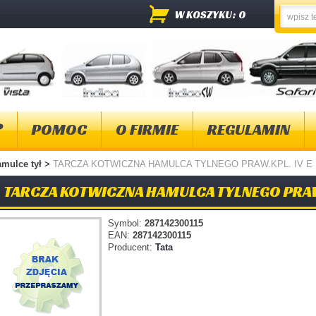
W KOSZYKU: 0
?
POMOC
O FIRMIE
REGULAMIN
mulce tył
>
TARCZA KOTWICZNA HAMULCA TYLNEGO PRAW.KPL. IV E
TARCZA KOTWICZNA HAMULCA TYLNEGO PRAW.
Symbol:
287142300115
EAN:
287142300115
Producent:
Tata