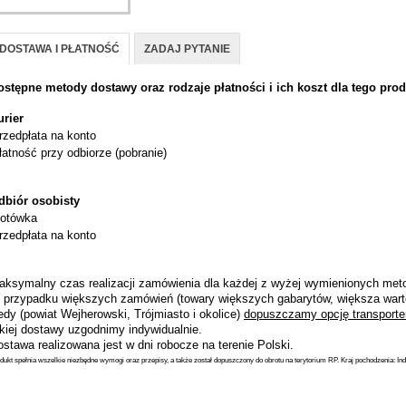
DOSTAWA I PŁATNOŚĆ
ZADAJ PYTANIE
ostępne metody dostawy oraz rodzaje płatności i ich koszt dla tego prod
urier
rzedpłata na konto
łatność przy odbiorze (pobranie)
dbiór osobisty
otówka
rzedpłata na konto
aksymalny czas realizacji zamówienia dla każdej z wyżej wymienionych metod
 przypadku większych zamówień (towary większych gabarytów, większa wart
dy (powiat Wejherowski, Trójmiasto i okolice)
dopuszczamy opcję transporte
akiej dostawy uzgodnimy indywidualnie.
stawa realizowana jest w dni robocze na terenie Polski.
dukt spełnia wszelkie niezbędne wymogi oraz przepisy, a także został dopuszczony do obrotu na terytorium RP. Kraj pochodzenia: Ind