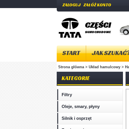
ZALOGUJ
ZAŁÓŻ KONTO
CZĘŚCI
SAMOCHODOWE
START
JAK SZUKAĆ
Strona główna
>
Układ hamulcowy
>
Ha
KATEGORIE
Filtry
Oleje, smary, płyny
Silnik i osprzęt