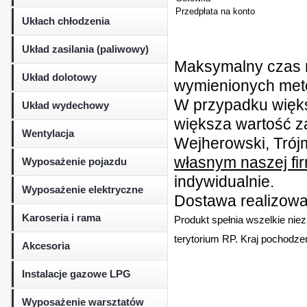
Przedpłata na konto
Ukłach chłodzenia
Układ zasilania (paliwowy)
Maksymalny czas r
Układ dolotowy
wymienionych metod
W przypadku więk
Układ wydechowy
większa wartość z
Wentylacja
Wejherowski, Trójm
własnym naszej fi
Wyposażenie pojazdu
indywidualnie.
Wyposażenie elektryczne
Dostawa realizowan
Karoseria i rama
Produkt spełnia wszelkie nie
terytorium RP. Kraj pochodzen
Akcesoria
Instalacje gazowe LPG
Wyposażenie warsztatów