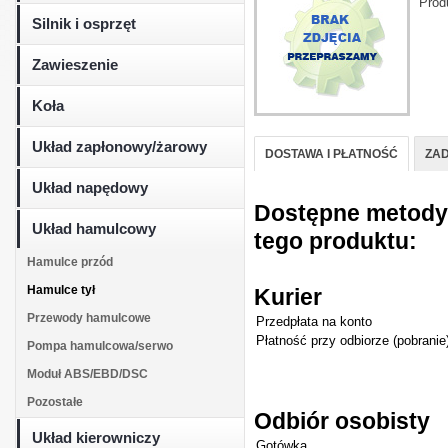
Prod
Silnik i osprzęt
Zawieszenie
Koła
Układ zapłonowy/żarowy
DOSTAWA I PŁATNOŚĆ
ZAD
Układ napędowy
Dostępne metody d
Układ hamulcowy
tego produktu:
Hamulce przód
Hamulce tył
Kurier
Przewody hamulcowe
Przedpłata na konto
Płatność przy odbiorze (pobranie
Pompa hamulcowa/serwo
Moduł ABS/EBD/DSC
Pozostałe
Odbiór osobisty
Układ kierowniczy
Gotówka