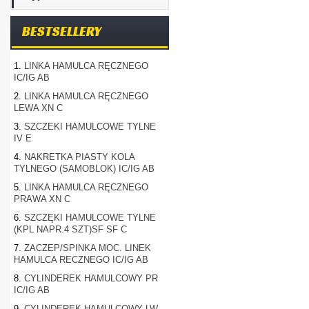
BESTSELLERY
1.
LINKA HAMULCA RĘCZNEGO
IC/IG AB
2.
LINKA HAMULCA RĘCZNEGO
LEWA XN C
3.
SZCZEKI HAMULCOWE TYLNE
IV E
4.
NAKRETKA PIASTY KOLA
TYLNEGO (SAMOBLOK) IC/IG AB
5.
LINKA HAMULCA RĘCZNEGO
PRAWA XN C
6.
SZCZĘKI HAMULCOWE TYLNE
(KPL NAPR.4 SZT)SF SF C
7.
ZACZEP/SPINKA MOC. LINEK
HAMULCA RECZNEGO IC/IG AB
8.
CYLINDEREK HAMULCOWY PR
IC/IG AB
9.
CYLINDEREK HAMULCOWY LW