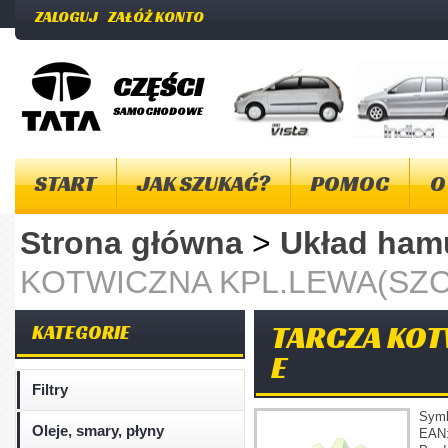
ZALOGUJ
ZAŁÓŻ KONTO
CZĘŚCI
SAMOCHODOWE
START
JAK SZUKAĆ?
POMOC
O
Strona główna
>
Układ ha
KOTWICZNA KPL.LEWA(SZCZ
TARCZA KOTW
KATEGORIE
E
Filtry
Sym
Oleje, smary, płyny
EAN