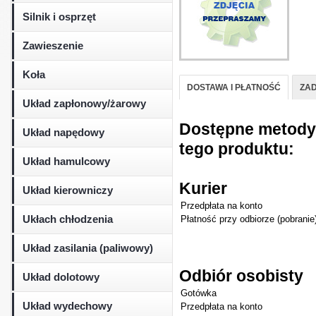
Silnik i osprzęt
Zawieszenie
Koła
DOSTAWA I PŁATNOŚĆ
ZAD
Układ zapłonowy/żarowy
Dostępne metody d
Układ napędowy
tego produktu:
Układ hamulcowy
Kurier
Układ kierowniczy
Przedpłata na konto
Ukłach chłodzenia
Płatność przy odbiorze (pobranie
Układ zasilania (paliwowy)
Odbiór osobisty
Układ dolotowy
Gotówka
Układ wydechowy
Przedpłata na konto