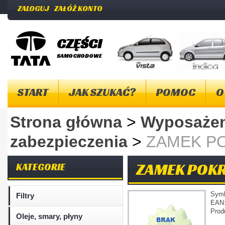
ZALOGUJ
ZAŁÓŻ KONTO
CZĘŚCI
SAMOCHODOWE
START
JAK SZUKAĆ?
POMOC
O
Strona główna
>
Wyposażen
zabezpieczenia
>
ZAMEK PO
ZAMEK POKR
KATEGORIE
Sym
Filtry
EAN
Prod
Oleje, smary, płyny