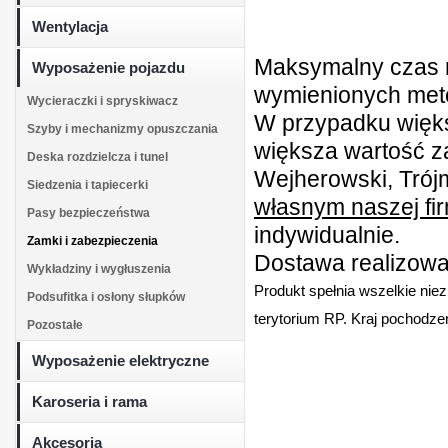
Wentylacja
Maksymalny czas r
Wyposażenie pojazdu
wymienionych metod
Wycieraczki i spryskiwacz
W przypadku więk
Szyby i mechanizmy opuszczania
większa wartość z
Deska rozdzielcza i tunel
Wejherowski, Trójm
Siedzenia i tapiecerki
własnym naszej fi
Pasy bezpieczeństwa
indywidualnie.
Zamki i zabezpieczenia
Dostawa realizowan
Wykładziny i wygłuszenia
Produkt spełnia wszelkie nie
Podsufitka i osłony słupków
terytorium RP. Kraj pochodzen
Pozostałe
Wyposażenie elektryczne
Karoseria i rama
Akcesoria