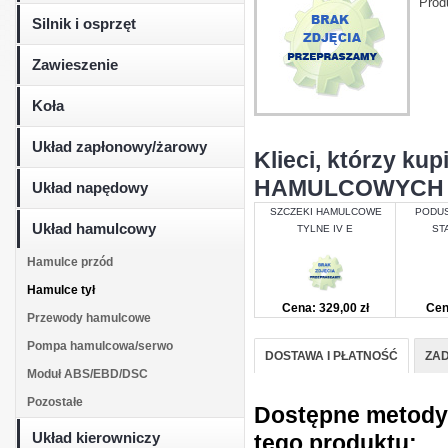
Prod
Silnik i osprzęt
Zawieszenie
Koła
Układ zapłonowy/żarowy
Klieci, którzy 
HAMULCOWYCH IV 
Układ napędowy
SZCZEKI HAMULCOWE
PODUS
Układ hamulcowy
TYLNE IV E
STA
Hamulce przód
Hamulce tył
Cena: 329,00 zł
Cen
Przewody hamulcowe
Pompa hamulcowa/serwo
DOSTAWA I PŁATNOŚĆ
ZAD
Moduł ABS/EBD/DSC
Pozostałe
Dostępne metody d
Układ kierowniczy
tego produktu: