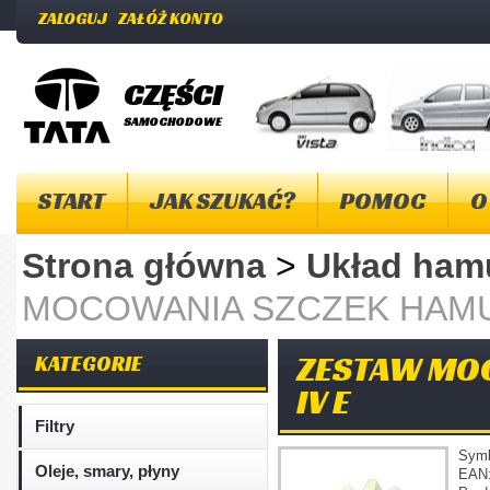
ZALOGUJ
ZAŁÓŻ KONTO
CZĘŚCI
SAMOCHODOWE
START
JAK SZUKAĆ?
POMOC
O
Strona główna
>
Układ ha
MOCOWANIA SZCZEK HAMU
ZESTAW MO
KATEGORIE
IV E
Filtry
Sym
Oleje, smary, płyny
EAN