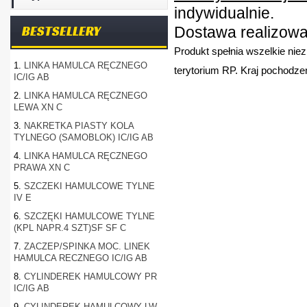
indywidualnie.
BESTSELLERY
Dostawa realizowan
Produkt spełnia wszelkie nie
1.
LINKA HAMULCA RĘCZNEGO
terytorium RP. Kraj pochodzen
IC/IG AB
2.
LINKA HAMULCA RĘCZNEGO
LEWA XN C
3.
NAKRETKA PIASTY KOLA
TYLNEGO (SAMOBLOK) IC/IG AB
4.
LINKA HAMULCA RĘCZNEGO
PRAWA XN C
5.
SZCZEKI HAMULCOWE TYLNE
IV E
6.
SZCZĘKI HAMULCOWE TYLNE
(KPL NAPR.4 SZT)SF SF C
7.
ZACZEP/SPINKA MOC. LINEK
HAMULCA RECZNEGO IC/IG AB
8.
CYLINDEREK HAMULCOWY PR
IC/IG AB
9.
CYLINDEREK HAMULCOWY LW