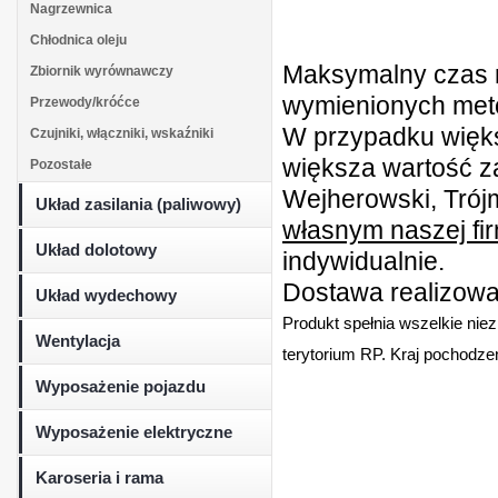
Nagrzewnica
Chłodnica oleju
Maksymalny czas r
Zbiornik wyrównawczy
wymienionych metod
Przewody/króćce
W przypadku więk
Czujniki, włączniki, wskaźniki
większa wartość z
Pozostałe
Wejherowski, Trójm
Układ zasilania (paliwowy)
własnym naszej fi
Układ dolotowy
indywidualnie.
Dostawa realizowan
Układ wydechowy
Produkt spełnia wszelkie nie
Wentylacja
terytorium RP. Kraj pochodzen
Wyposażenie pojazdu
Wyposażenie elektryczne
Karoseria i rama