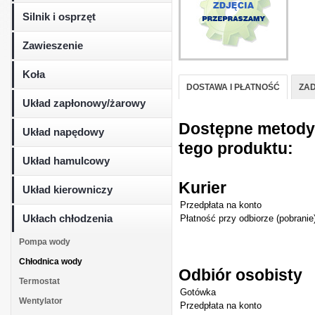
Silnik i osprzęt
Zawieszenie
Koła
DOSTAWA I PŁATNOŚĆ
ZAD
Układ zapłonowy/żarowy
Dostępne metody d
Układ napędowy
tego produktu:
Układ hamulcowy
Kurier
Układ kierowniczy
Przedpłata na konto
Ukłach chłodzenia
Płatność przy odbiorze (pobranie
Pompa wody
Chłodnica wody
Odbiór osobisty
Termostat
Gotówka
Wentylator
Przedpłata na konto