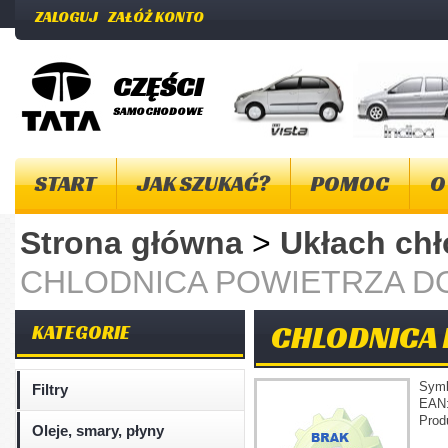
ZALOGUJ
ZAŁÓŻ KONTO
CZĘŚCI
SAMOCHODOWE
START
JAK SZUKAĆ?
POMOC
O
Strona główna
>
Ukłach ch
CHLODNICA POWIETRZA D
CHLODNICA 
KATEGORIE
Sym
Filtry
EAN
Prod
Oleje, smary, płyny