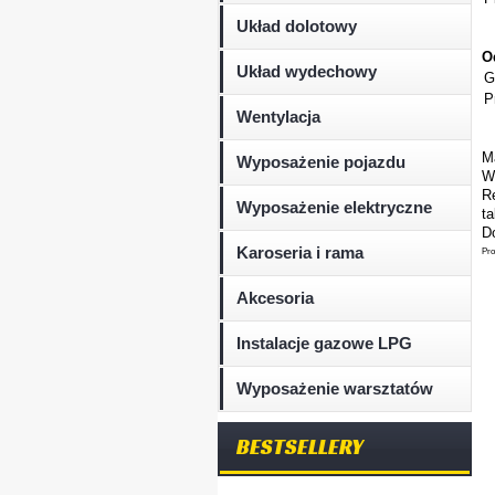
Układ dolotowy
O
Układ wydechowy
G
P
Wentylacja
M
Wyposażenie pojazdu
W
Re
Wyposażenie elektryczne
t
Do
Karoseria i rama
Pro
Akcesoria
Instalacje gazowe LPG
Wyposażenie warsztatów
BESTSELLERY