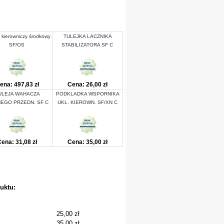
 kierowniczy środkowy
TULEJKA LACZNIKA
SF/OS
STABILIZATORA SF C
ena: 497,83 zł
Cena: 26,00 zł
ULEJA WAHACZA
PODKLADKA WSPORNIKA
EGO PRZEDN. SF C
UKL. KIEROWN. SF/XN C
ena: 31,08 zł
Cena: 35,00 zł
uktu:
25,00 zł
35,00 zł