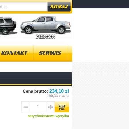
KONTAKT
SERWIS
234,10 zł
Cena brutto:
190,33 zł
netto
natychmiastowa wysyłka