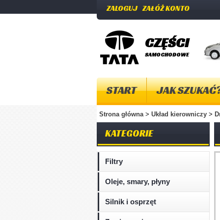
ZALOGUJ
ZAŁÓŻ KONTO
CZĘŚCI
SAMOCHODOWE
START
JAK SZUKAĆ
Strona główna
>
Układ kierowniczy
>
D
KATEGORIE
Filtry
Oleje, smary, płyny
Silnik i osprzęt