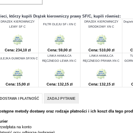
lieci, którzy kupili Drążek kierowniczy prawy SF/C, kupili również:
DRAZEK KIEROWNICZY
DRAZEK KIEROWNICZY
Drążek
FILTR OLEJU SF i XN C
LEWY SF C
SRODKOWY XN C
Cena: 234,10 zł
Cena: 59,00 zł
Cena: 510,00 zł
C
LINKA HAMULCA
LINKA HAMULCA
T
ULEJKA GUMOWA SF/XN C
RĘCZNEGO LEWA XN C
RĘCZNEGO PRAWA XN C
GORN
Cena: 15,00 zł
Cena: 132,15 zł
Cena: 132,15 zł
C
DOSTAWA I PŁATNOŚĆ
ZADAJ PYTANIE
ostępne metody dostawy oraz rodzaje płatności i ich koszt dla tego prod
urier
rzedpłata na konto
łatność przy odbiorze (pobranie)