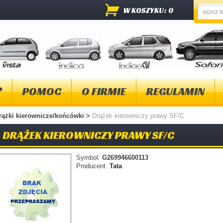
W KOSZYKU: 0
?
POMOC
O FIRMIE
REGULAMIN
rążki kierownicze/końcówki
>
Drążek kierowniczy prawy SF/C
DRĄŻEK KIEROWNICZY PRAWY SF/C
Symbol:
G269946600113
Producent:
Tata