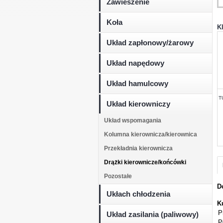
Zawieszenie
Koła
K
Układ zapłonowy/żarowy
Układ napędowy
Układ hamulcowy
T
Układ kierowniczy
Układ wspomagania
Kolumna kierownicza/kierownica
Przekładnia kierownicza
Drążki kierownicze/końcówki
Pozostałe
D
Ukłach chłodzenia
K
P
Układ zasilania (paliwowy)
P