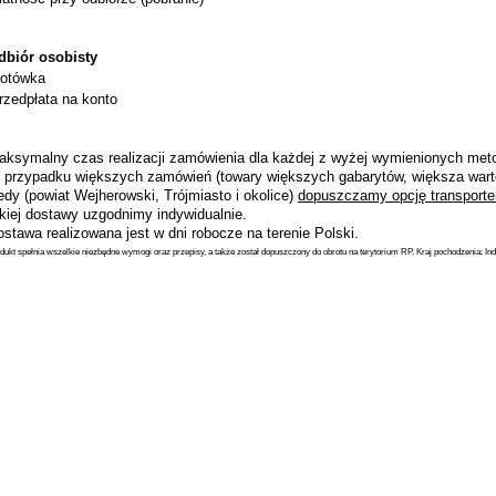
dbiór osobisty
otówka
rzedpłata na konto
aksymalny czas realizacji zamówienia dla każdej z wyżej wymienionych metod
 przypadku większych zamówień (towary większych gabarytów, większa wart
dy (powiat Wejherowski, Trójmiasto i okolice)
dopuszczamy opcję transporte
akiej dostawy uzgodnimy indywidualnie.
stawa realizowana jest w dni robocze na terenie Polski.
dukt spełnia wszelkie niezbędne wymogi oraz przepisy, a także został dopuszczony do obrotu na terytorium RP. Kraj pochodzenia: Ind