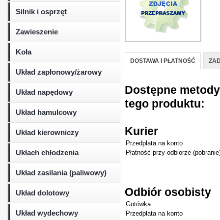
Silnik i osprzęt
Zawieszenie
Koła
DOSTAWA I PŁATNOŚĆ
ZAD
Układ zapłonowy/żarowy
Dostępne metody d
Układ napędowy
tego produktu:
Układ hamulcowy
Kurier
Układ kierowniczy
Przedpłata na konto
Ukłach chłodzenia
Płatność przy odbiorze (pobranie
Układ zasilania (paliwowy)
Odbiór osobisty
Układ dolotowy
Gotówka
Układ wydechowy
Przedpłata na konto