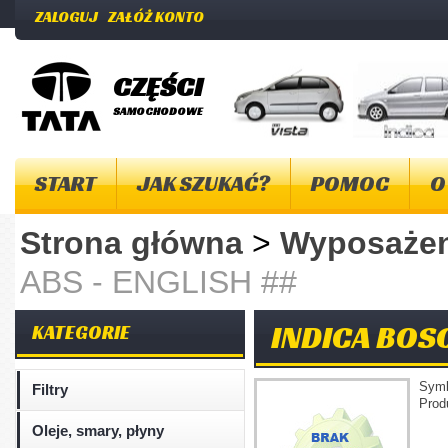
ZALOGUJ
ZAŁÓŻ KONTO
CZĘŚCI
SAMOCHODOWE
START
JAK SZUKAĆ?
POMOC
O
Strona główna
>
Wyposażen
ABS - ENGLISH ##
INDICA BOSC
KATEGORIE
Sym
Filtry
Prod
Oleje, smary, płyny