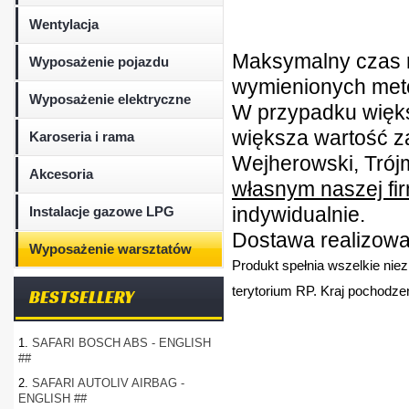
Wentylacja
Maksymalny czas r
Wyposażenie pojazdu
wymienionych metod
Wyposażenie elektryczne
W przypadku więk
większa wartość z
Karoseria i rama
Wejherowski, Trójm
Akcesoria
własnym naszej fi
indywidualnie.
Instalacje gazowe LPG
Dostawa realizowan
Wyposażenie warsztatów
Produkt spełnia wszelkie nie
terytorium RP. Kraj pochodzen
BESTSELLERY
1.
SAFARI BOSCH ABS - ENGLISH
##
2.
SAFARI AUTOLIV AIRBAG -
ENGLISH ##