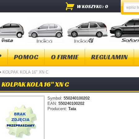
W KOSZYKU: 0
?
POMOC
O FIRMIE
REGULAMIN
>
KOLPAK KOLA 16" XN C
KOLPAK KOLA 16" XN C
Symbol:
550240100202
EAN:
550240100202
Producent:
Tata