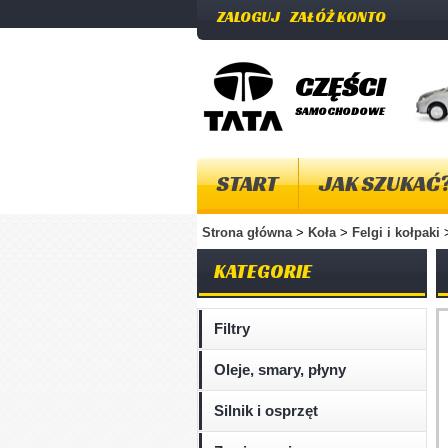
ZALOGUJ
ZAŁÓŻ KONTO
CZĘŚCI
SAMOCHODOWE
START
JAK SZUKAĆ
Strona główna
>
Koła
>
Felgi i kołpaki
KATEGORIE
Filtry
Oleje, smary, płyny
Silnik i osprzęt