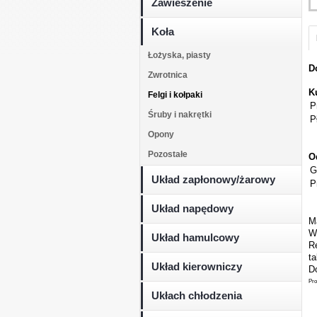
Zawieszenie
Koła
Łożyska, piasty
D
Zwrotnica
K
Felgi i kołpaki
P
Śruby i nakrętki
P
Opony
Pozostałe
O
G
Układ zapłonowy/żarowy
P
Układ napędowy
M
W
Układ hamulcowy
Re
t
Układ kierowniczy
Do
Pro
Ukłach chłodzenia