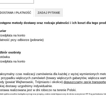
DOSTAWA I PŁATNOŚĆ
ZADAJ PYTANIE
ostępne metody dostawy oraz rodzaje płatności i ich koszt dla tego prod
urier
rzedpłata na konto
łatność przy odbiorze (pobranie)
dbiór osobisty
otówka
rzedpłata na konto
aksymalny czas realizacji zamówienia dla każdej z wyżej wymienionych metod
 przypadku większych zamówień (towary większych gabarytów, większa wart
dy (powiat Wejherowski, Trójmiasto i okolice)
dopuszczamy opcję transporte
akiej dostawy uzgodnimy indywidualnie.
stawa realizowana jest w dni robocze na terenie Polski.
dukt spełnia wszelkie niezbędne wymogi oraz przepisy, a także został dopuszczony do obrotu na terytorium RP. Kraj pochodzenia: Ind