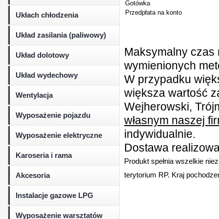
Gotówka
Przedpłata na konto
Ukłach chłodzenia
Układ zasilania (paliwowy)
Maksymalny czas r
Układ dolotowy
wymienionych metod
Układ wydechowy
W przypadku więk
większa wartość z
Wentylacja
Wejherowski, Trójm
Wyposażenie pojazdu
własnym naszej fi
indywidualnie.
Wyposażenie elektryczne
Dostawa realizowan
Karoseria i rama
Produkt spełnia wszelkie nie
Akcesoria
terytorium RP. Kraj pochodzen
Instalacje gazowe LPG
Wyposażenie warsztatów