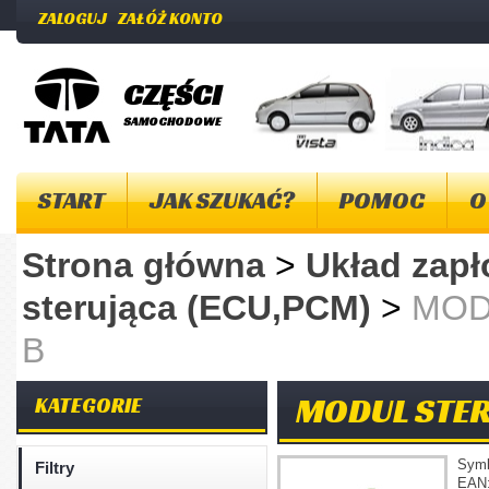
ZALOGUJ
ZAŁÓŻ KONTO
CZĘŚCI
SAMOCHODOWE
START
JAK SZUKAĆ?
POMOC
O
Strona główna
>
Układ zap
sterująca (ECU,PCM)
>
MOD
B
MODUL STERU
KATEGORIE
Sym
Filtry
EAN