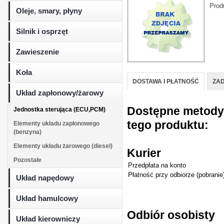
Prod
Oleje, smary, płyny
Silnik i osprzęt
Zawieszenie
Koła
DOSTAWA I PŁATNOŚĆ
ZAD
Układ zapłonowy/żarowy
Dostępne metody d
Jednostka sterująca (ECU,PCM)
tego produktu:
Elementy układu zapłonowego
(benzyna)
Elementy układu żarowego (diesel)
Kurier
Pozostałe
Przedpłata na konto
Płatność przy odbiorze (pobranie
Układ napędowy
Układ hamulcowy
Odbiór osobisty
Układ kierowniczy