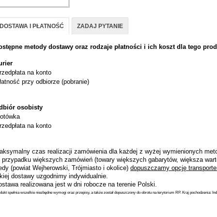
DOSTAWA I PŁATNOŚĆ
ZADAJ PYTANIE
ostępne metody dostawy oraz rodzaje płatności i ich koszt dla tego prod
urier
rzedpłata na konto
łatność przy odbiorze (pobranie)
dbiór osobisty
otówka
rzedpłata na konto
aksymalny czas realizacji zamówienia dla każdej z wyżej wymienionych metod
 przypadku większych zamówień (towary większych gabarytów, większa wart
dy (powiat Wejherowski, Trójmiasto i okolice)
dopuszczamy opcję transporte
akiej dostawy uzgodnimy indywidualnie.
stawa realizowana jest w dni robocze na terenie Polski.
dukt spełnia wszelkie niezbędne wymogi oraz przepisy, a także został dopuszczony do obrotu na terytorium RP. Kraj pochodzenia: Ind