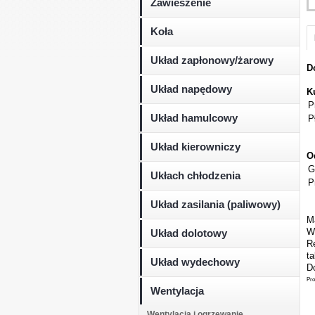
Zawieszenie
Koła
Układ zapłonowy/żarowy
D
Układ napędowy
K
P
Układ hamulcowy
P
Układ kierowniczy
O
G
Ukłach chłodzenia
P
Układ zasilania (paliwowy)
M
W
Układ dolotowy
Re
t
Układ wydechowy
Do
Pro
Wentylacja
Wentylacja i ogrzewanie