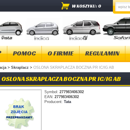
W KOSZYKU: 0
?
POMOC
O FIRMIE
REGULAMIN
acja
>
Skraplacz
>
OSLONA SKRAPLACZA BOCZNA PR IC/IG AB
OSLONA SKRAPLACZA BOCZNA PR IC/IG AB
Symbol:
277983406302
EAN:
277983406302
Producent:
Tata