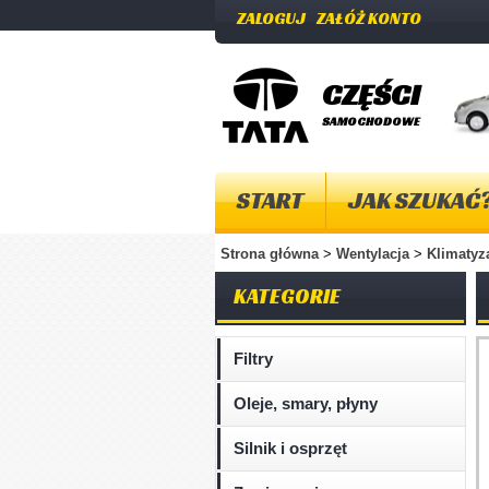
ZALOGUJ
ZAŁÓŻ KONTO
CZĘŚCI
SAMOCHODOWE
START
JAK SZUKAĆ
Strona główna
>
Wentylacja
>
Klimatyz
KATEGORIE
Filtry
Oleje, smary, płyny
Silnik i osprzęt