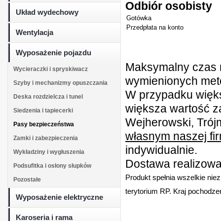
Odbiór osobisty
Układ wydechowy
Gotówka
Przedpłata na konto
Wentylacja
Wyposażenie pojazdu
Maksymalny czas r
Wycieraczki i spryskiwacz
wymienionych metod
Szyby i mechanizmy opuszczania
W przypadku więk
Deska rozdzielcza i tunel
większa wartość z
Siedzenia i tapiecerki
Wejherowski, Trójm
Pasy bezpieczeństwa
własnym naszej fi
Zamki i zabezpieczenia
indywidualnie.
Wykładziny i wygłuszenia
Dostawa realizowan
Podsufitka i osłony słupków
Produkt spełnia wszelkie nie
Pozostałe
terytorium RP. Kraj pochodzen
Wyposażenie elektryczne
Karoseria i rama