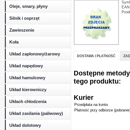
Sym
Oleje, smary, płyny
EAN
Prod
Silnik i osprzęt
Zawieszenie
Koła
Układ zapłonowy/żarowy
DOSTAWA I PŁATNOŚĆ
ZAD
Układ napędowy
Dostępne metody d
Układ hamulcowy
tego produktu:
Układ kierowniczy
Kurier
Ukłach chłodzenia
Przedpłata na konto
Płatność przy odbiorze (pobranie
Układ zasilania (paliwowy)
Układ dolotowy