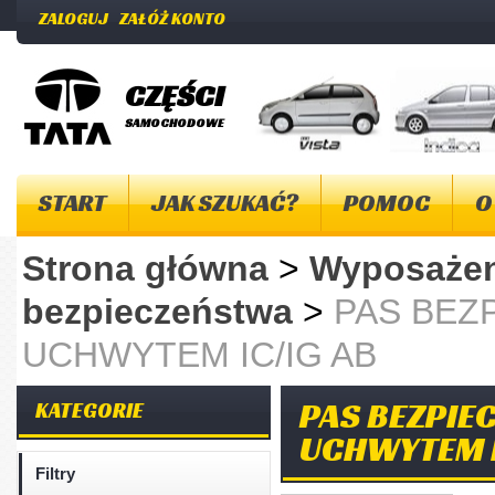
ZALOGUJ
ZAŁÓŻ KONTO
CZĘŚCI
SAMOCHODOWE
START
JAK SZUKAĆ?
POMOC
O
Strona główna
>
Wyposażen
bezpieczeństwa
>
PAS BEZ
UCHWYTEM IC/IG AB
PAS BEZPIE
KATEGORIE
UCHWYTEM I
Filtry