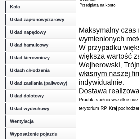
Przedpłata na konto
Koła
Układ zapłonowy/żarowy
Maksymalny czas r
Układ napędowy
wymienionych metod
Układ hamulcowy
W przypadku więk
większa wartość z
Układ kierowniczy
Wejherowski, Trójm
Ukłach chłodzenia
własnym naszej fi
indywidualnie.
Układ zasilania (paliwowy)
Dostawa realizowan
Układ dolotowy
Produkt spełnia wszelkie nie
Układ wydechowy
terytorium RP. Kraj pochodzen
Wentylacja
Wyposażenie pojazdu