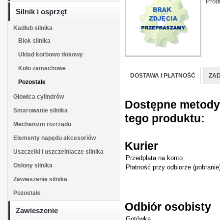
Prod
Silnik i osprzęt
Kadłub silnika
Blok silnika
Układ korbowo tłokowy
Koło zamachowe
DOSTAWA I PŁATNOŚĆ
ZAD
Pozostałe
Głowica cylindrów
Dostępne metody d
Smarowanie silnika
tego produktu:
Mechanizm rozrządu
Elementy napędu akcesoriów
Kurier
Uszczelki i uszczelniacze silnika
Przedpłata na konto
Osłony silnika
Płatność przy odbiorze (pobranie
Zawieszenie silnika
Pozostałe
Odbiór osobisty
Zawieszenie
Gotówka