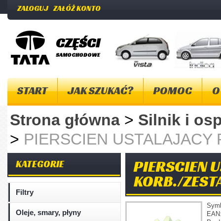
ZALOGUJ
ZAŁÓŻ KONTO
CZĘŚCI
SAMOCHODOWE
START
JAK SZUKAĆ?
POMOC
O
Strona główna
>
Silnik i os
>
PIERSCIEN USTALAJACY 
PIERSCIEN 
KATEGORIE
KORB./ZEST
Filtry
Sym
Oleje, smary, płyny
EAN