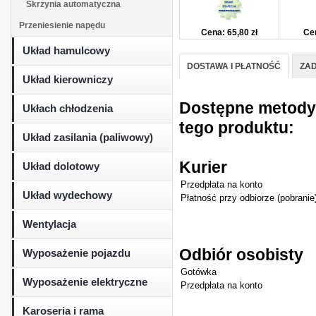
Skrzynia automatyczna
Przeniesienie napędu
Cena: 65,80 zł
Cen
Układ hamulcowy
DOSTAWA I PŁATNOŚĆ
ZAD
Układ kierowniczy
Dostępne metody d
Ukłach chłodzenia
tego produktu:
Układ zasilania (paliwowy)
Kurier
Układ dolotowy
Przedpłata na konto
Układ wydechowy
Płatność przy odbiorze (pobranie
Wentylacja
Odbiór osobisty
Wyposażenie pojazdu
Gotówka
Wyposażenie elektryczne
Przedpłata na konto
Karoseria i rama