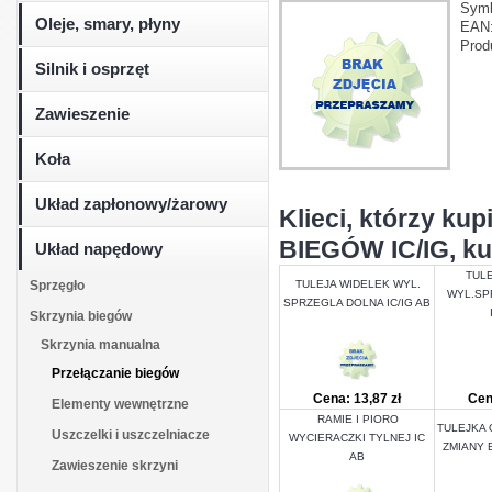
Sym
Oleje, smary, płyny
EAN
Prod
Silnik i osprzęt
Zawieszenie
Koła
Układ zapłonowy/żarowy
Klieci, którzy k
BIEGÓW IC/IG, kup
Układ napędowy
TUL
Sprzęgło
TULEJA WIDELEK WYL.
WYL.SP
SPRZEGLA DOLNA IC/IG AB
Skrzynia biegów
Skrzynia manualna
Przełączanie biegów
Cena: 13,87 zł
Cen
Elementy wewnętrzne
RAMIE I PIORO
TULEJKA
Uszczelki i uszczelniacze
WYCIERACZKI TYLNEJ IC
ZMIANY 
AB
Zawieszenie skrzyni