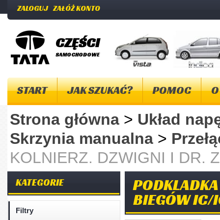
ZALOGUJ
ZAŁÓŻ KONTO
CZĘŚCI
SAMOCHODOWE
START
JAK SZUKAĆ?
POMOC
O
Strona główna
>
Układ na
Skrzynia manualna
>
Przeł
KOLNIERZ. DZWIGNI I DR. 
PODKLADKA K
KATEGORIE
BIEGÓW IC/I
Filtry