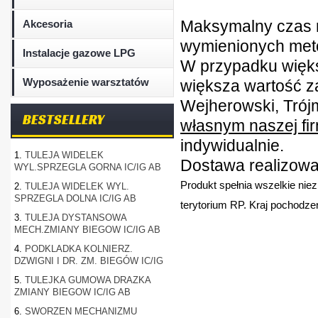
Maksymalny czas r
Akcesoria
wymienionych metod
Instalacje gazowe LPG
W przypadku więk
Wyposażenie warsztatów
większa wartość z
Wejherowski, Trójm
BESTSELLERY
własnym naszej fi
indywidualnie.
1.
TULEJA WIDELEK
Dostawa realizowan
WYL.SPRZEGLA GORNA IC/IG AB
Produkt spełnia wszelkie nie
2.
TULEJA WIDELEK WYL.
SPRZEGLA DOLNA IC/IG AB
terytorium RP. Kraj pochodzen
3.
TULEJA DYSTANSOWA
MECH.ZMIANY BIEGOW IC/IG AB
4.
PODKLADKA KOLNIERZ.
DZWIGNI I DR. ZM. BIEGÓW IC/IG
5.
TULEJKA GUMOWA DRAZKA
ZMIANY BIEGOW IC/IG AB
6.
SWORZEN MECHANIZMU