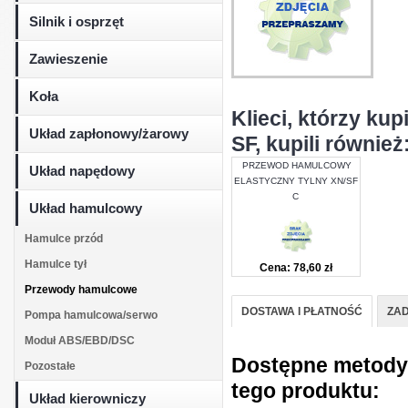
Silnik i osprzęt
Zawieszenie
Koła
Klieci, którzy 
Układ zapłonowy/żarowy
SF, kupili również
PRZEWOD HAMULCOWY
Układ napędowy
ELASTYCZNY TYLNY XN/SF
C
Układ hamulcowy
Hamulce przód
Hamulce tył
Cena: 78,60 zł
Przewody hamulcowe
DOSTAWA I PŁATNOŚĆ
ZAD
Pompa hamulcowa/serwo
Moduł ABS/EBD/DSC
Dostępne metody d
Pozostałe
tego produktu:
Układ kierowniczy