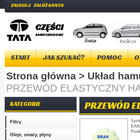
ZALOGUJ
ZAŁÓŻ KONTO
CZĘŚCI
SAMOCHODOWE
START
JAK SZUKAĆ?
POMOC
O
Strona główna
>
Układ ha
PRZEWÓD ELASTYCZNY HA
PRZEWÓD EL
KATEGORIE
Sym
Filtry
EAN
Prod
Oleje, smary, płyny