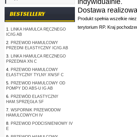
indywidualnie.
Dostawa realizowan
BESTSELLERY
Produkt spełnia wszelkie nie
terytorium RP. Kraj pochodzen
1.
LINKA HAMULCA RĘCZNEGO
IC/IG AB
2.
PRZEWOD HAMULCOWY
PRZEDNI ELASTYCZNY IC/IG AB
3.
LINKA HAMULCA RECZNEGO
PRZEDNIA XN C
4.
PRZEWOD HAMULCOWY
ELASTYCZNY TYLNY XN/SF C
5.
PRZEWOD HAMULCOWY OD
POMPY DO ABS-U IG AB
6.
PRZEWÓD ELASTYCZNY
HAM.SPRZĘGŁA SF
7.
WSPORNIK PRZEWODOW
HAMULCOWYCH IV
8.
PRZEWOD PODCISNIENIOWY IV
E
9.
PRZEWOD HAMULCOWY