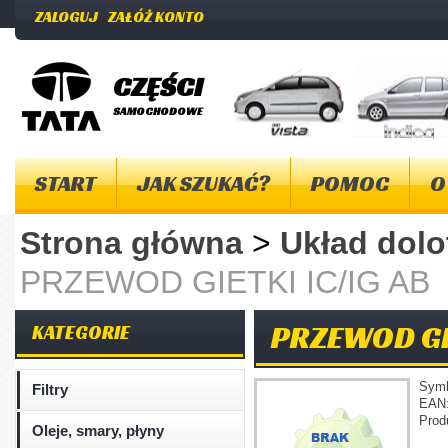
ZALOGUJ
ZAŁÓŻ KONTO
CZĘŚCI
SAMOCHODOWE
START
JAK SZUKAĆ?
POMOC
O
Strona główna
>
Układ dol
PRZEWOD GIETKI IC/IG AB
PRZEWOD GIE
KATEGORIE
Sym
Filtry
EAN
Prod
Oleje, smary, płyny