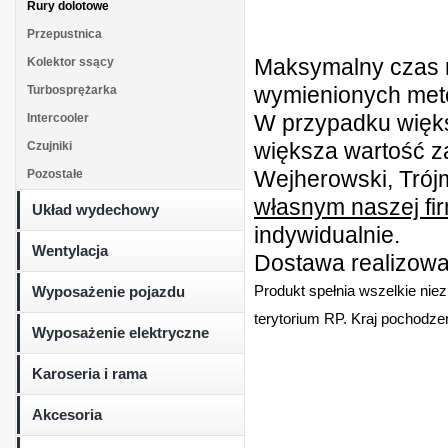
Rury dolotowe
Przepustnica
Maksymalny czas r
Kolektor ssący
wymienionych metod
Turbosprężarka
W przypadku więk
Intercooler
większa wartość z
Czujniki
Wejherowski, Trójm
Pozostałe
własnym naszej fi
Układ wydechowy
indywidualnie.
Wentylacja
Dostawa realizowan
Wyposażenie pojazdu
Produkt spełnia wszelkie nie
terytorium RP. Kraj pochodzen
Wyposażenie elektryczne
Karoseria i rama
Akcesoria