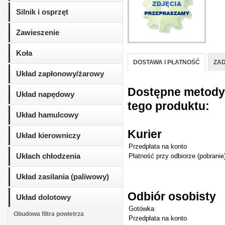
Silnik i osprzęt
Zawieszenie
Koła
DOSTAWA I PŁATNOŚĆ
ZAD
Układ zapłonowy/żarowy
Dostępne metody d
Układ napędowy
tego produktu:
Układ hamulcowy
Kurier
Układ kierowniczy
Przedpłata na konto
Ukłach chłodzenia
Płatność przy odbiorze (pobranie
Układ zasilania (paliwowy)
Odbiór osobisty
Układ dolotowy
Gotówka
Obudowa filtra powietrza
Przedpłata na konto