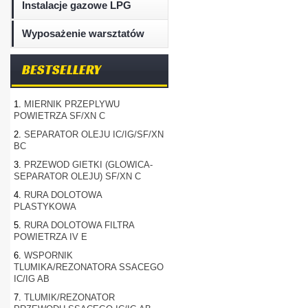
Instalacje gazowe LPG
Wyposażenie warsztatów
BESTSELLERY
1.
MIERNIK PRZEPLYWU
POWIETRZA SF/XN C
2.
SEPARATOR OLEJU IC/IG/SF/XN
BC
3.
PRZEWOD GIETKI (GLOWICA-
SEPARATOR OLEJU) SF/XN C
4.
RURA DOLOTOWA
PLASTYKOWA
5.
RURA DOLOTOWA FILTRA
POWIETRZA IV E
6.
WSPORNIK
TLUMIKA/REZONATORA SSACEGO
IC/IG AB
7.
TLUMIK/REZONATOR