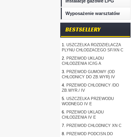
Instalacje gazowe LPG
Wyposażenie warsztatów
BESTSELLERY
1.
USZCZELKA ROZDZIELACZA
PLYNU CHLODZACEGO SF/XN C
2.
PRZEWOD UKLADU
CHLODZENIA IC/IG A
3.
PRZEWOD GUMOWY (OD
CHLODNICY DO ZB.WYR) IV
4.
PRZEWOD CHLODNICY /DO
ZB.WYR./ IV
5.
USZCZELKA PRZEWODU
WODNEGO IV E
6.
PRZEWOD UKLADU
CHLODZENIA IV E
7.
PRZEWOD CHLODNICY XN C
8.
PRZEWOD PODCISN.DO