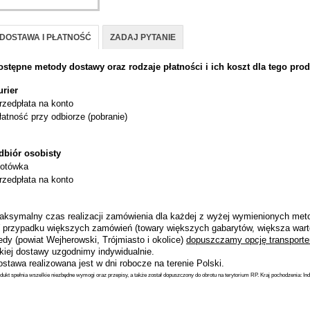
DOSTAWA I PŁATNOŚĆ
ZADAJ PYTANIE
ostępne metody dostawy oraz rodzaje płatności i ich koszt dla tego prod
urier
rzedpłata na konto
łatność przy odbiorze (pobranie)
dbiór osobisty
otówka
rzedpłata na konto
aksymalny czas realizacji zamówienia dla każdej z wyżej wymienionych metod
 przypadku większych zamówień (towary większych gabarytów, większa wart
dy (powiat Wejherowski, Trójmiasto i okolice)
dopuszczamy opcję transporte
akiej dostawy uzgodnimy indywidualnie.
stawa realizowana jest w dni robocze na terenie Polski.
dukt spełnia wszelkie niezbędne wymogi oraz przepisy, a także został dopuszczony do obrotu na terytorium RP. Kraj pochodzenia: Ind