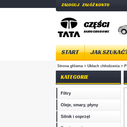
ZALOGUJ
ZAŁÓŻ KONTO
CZĘŚCI
SAMOCHODOWE
START
JAK SZUKAĆ
Strona główna
>
Ukłach chłodzenia
>
P
KATEGORIE
Filtry
Oleje, smary, płyny
Silnik i osprzęt