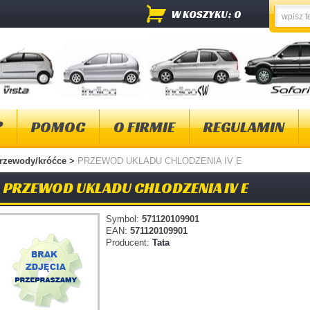
W KOSZYKU: 0
?
POMOC
O FIRMIE
REGULAMIN
rzewody/króćce
>
PRZEWOD UKLADU CHLODZENIA IV E
PRZEWOD UKLADU CHLODZENIA IV E
Symbol:
571120109901
EAN:
571120109901
Producent:
Tata