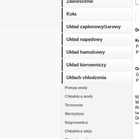
Zawieszenie
Koła
Układ zapłonowy/żarowy
D
Układ napędowy
K
P
Układ hamulcowy
P
Układ kierowniczy
O
G
Ukłach chłodzenia
P
Pompa wody
Chłodnica wody
M
W
Termostat
Re
t
Wentylator
Do
Nagrzewnica
Pro
Chłodnica oleju