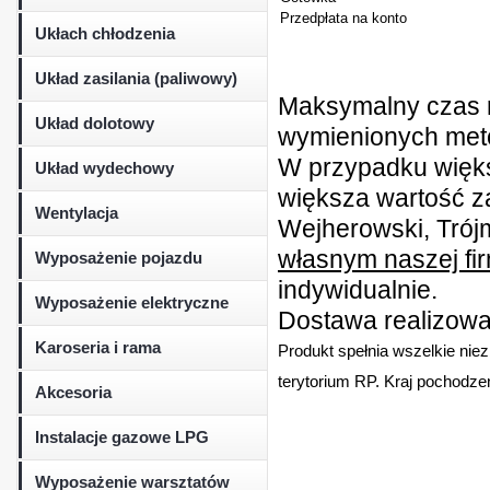
Przedpłata na konto
Ukłach chłodzenia
Układ zasilania (paliwowy)
Maksymalny czas r
Układ dolotowy
wymienionych metod
W przypadku więk
Układ wydechowy
większa wartość z
Wentylacja
Wejherowski, Trójm
własnym naszej fi
Wyposażenie pojazdu
indywidualnie.
Wyposażenie elektryczne
Dostawa realizowan
Karoseria i rama
Produkt spełnia wszelkie nie
terytorium RP. Kraj pochodzen
Akcesoria
Instalacje gazowe LPG
Wyposażenie warsztatów