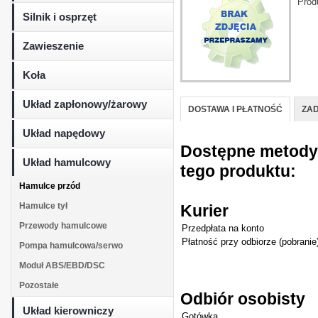
Prod
Silnik i osprzęt
Zawieszenie
Koła
Układ zapłonowy/żarowy
DOSTAWA I PŁATNOŚĆ
ZAD
Układ napędowy
Dostępne metody d
Układ hamulcowy
tego produktu:
Hamulce przód
Hamulce tył
Kurier
Przewody hamulcowe
Przedpłata na konto
Płatność przy odbiorze (pobranie
Pompa hamulcowa/serwo
Moduł ABS/EBD/DSC
Pozostałe
Odbiór osobisty
Układ kierowniczy
Gotówka