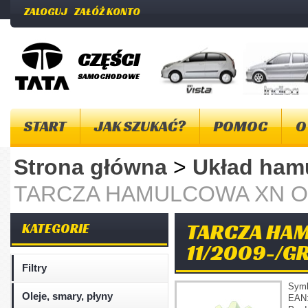
ZALOGUJ
ZAŁÓŻ KONTO
CZĘŚCI
SAMOCHODOWE
START
JAK SZUKAĆ?
POMOC
O
Strona główna
>
Układ ha
TARCZA HAMULCOWA XN OD 
TARCZA HA
KATEGORIE
11/2009-/G
Filtry
Sym
Oleje, smary, płyny
EAN