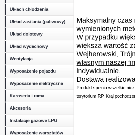
Ukłach chłodzenia
Maksymalny czas r
Układ zasilania (paliwowy)
wymienionych metod
Układ dolotowy
W przypadku więk
większa wartość z
Układ wydechowy
Wejherowski, Trójm
Wentylacja
własnym naszej fi
indywidualnie.
Wyposażenie pojazdu
Dostawa realizowan
Wyposażenie elektryczne
Produkt spełnia wszelkie nie
Karoseria i rama
terytorium RP. Kraj pochodzen
Akcesoria
Instalacje gazowe LPG
Wyposażenie warsztatów