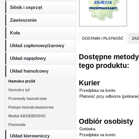
Silnik i osprzęt
Zawieszenie
Koła
DOSTAWA I PŁATNOŚĆ
ZAD
Układ zapłonowy/żarowy
Dostępne metody d
Układ napędowy
tego produktu:
Układ hamulcowy
Kurier
Hamulce przód
Hamulce tył
Przedpłata na konto
Płatność przy odbiorze (pobranie
Przewody hamulcowe
Pompa hamulcowa/serwo
Moduł ABS/EBD/DSC
Odbiór osobisty
Pozostałe
Gotówka
Przedpłata na konto
Układ kierowniczy