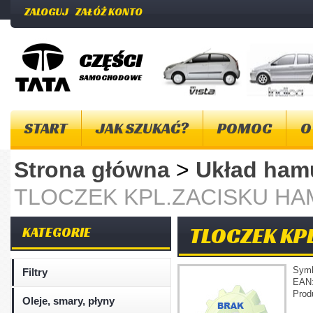
ZALOGUJ
ZAŁÓŻ KONTO
CZĘŚCI
SAMOCHODOWE
START
JAK SZUKAĆ?
POMOC
O
Strona główna
>
Układ ha
TLOCZEK KPL.ZACISKU H
TLOCZEK KP
KATEGORIE
Sym
Filtry
EAN
Prod
Oleje, smary, płyny