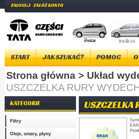
ZALOGUJ
ZAŁÓŻ KONTO
CZĘŚCI
SAMOCHODOWE
START
JAK SZUKAĆ?
POMOC
O
Strona główna
>
Układ wy
USZCZELKA RURY WYDECH
USZCZELKA 
KATEGORIE
Sym
Filtry
EAN
Prod
Oleje, smary, płyny