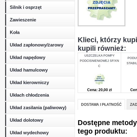
Silnik i osprzęt
Zawieszenie
Koła
Klieci, którzy 
Układ zapłonowy/żarowy
kupili również:
USZCZELKA POMPY
Układ napędowy
PODU
PODCISNIENIOWEJ SF/XN
STABI
C
Układ hamulcowy
Układ kierowniczy
Cena: 20,00 zł
Cen
Ukłach chłodzenia
DOSTAWA I PŁATNOŚĆ
ZAD
Układ zasilania (paliwowy)
Układ dolotowy
Dostępne metody d
tego produktu:
Układ wydechowy