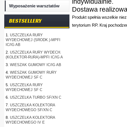
indywidualnie.
Wyposażenie warsztatów
Dostawa realizowan
Produkt spełnia wszelkie nie
BESTSELLERY
terytorium RP. Kraj pochodzen
1.
USZCZELKA RURY
WYDECHOWEJ (SRODK.)-MPFI
IC/IG AB
2.
USZCZELKA RURY WYDECH.
(KOLEKTOR-RURA)-MPFI IC/IG A
3.
WIESZAK GUMOWY IC/IG AB
4.
WIESZAK GUMOWY RURY
WYDECHOWEJ SF C
5.
USZCZELKA RURY
WYDECHOWEJ SF C
6.
USZCZELKA TURBO SF/XN C
7.
USZCZELKA KOLEKTORA
WYDECHOWEGO SF/XN C
8.
USZCZELKA KOLEKTORA
WYDECHOWEGO IV E