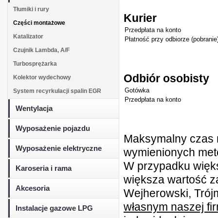
Tłumiki i rury
Kurier
Części montażowe
Przedpłata na konto
Katalizator
Płatność przy odbiorze (pobranie
Czujnik Lambda, A/F
Turbosprężarka
Odbiór osobisty
Kolektor wydechowy
Gotówka
System recyrkulacji spalin EGR
Przedpłata na konto
Wentylacja
Wyposażenie pojazdu
Maksymalny czas r
Wyposażenie elektryczne
wymienionych metod
W przypadku więk
Karoseria i rama
większa wartość z
Akcesoria
Wejherowski, Trójm
własnym naszej fi
Instalacje gazowe LPG