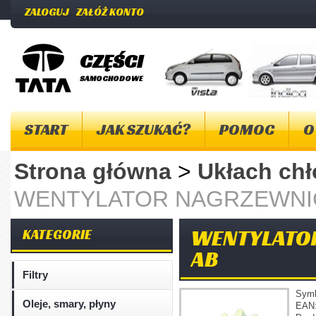
ZALOGUJ
ZAŁÓŻ KONTO
CZĘŚCI
SAMOCHODOWE
START
JAK SZUKAĆ?
POMOC
O
Strona główna
>
Ukłach ch
WENTYLATOR NAGRZEWNICY 
WENTYLATOR
KATEGORIE
AB
Filtry
Sym
Oleje, smary, płyny
EAN