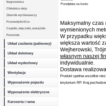
Nagrzewnica
Przedpłata na konto
Chłodnica oleju
Zbiornik wyrównawczy
Maksymalny czas r
Przewody/króćce
wymienionych metod
Czujniki, włączniki, wskaźniki
W przypadku więk
Pozostałe
większa wartość z
Układ zasilania (paliwowy)
Wejherowski, Trójm
Układ dolotowy
własnym naszej fi
indywidualnie.
Układ wydechowy
Dostawa realizowan
Wentylacja
Produkt spełnia wszelkie nie
Wyposażenie pojazdu
terytorium RP. Kraj pochodzen
Wyposażenie elektryczne
Karoseria i rama