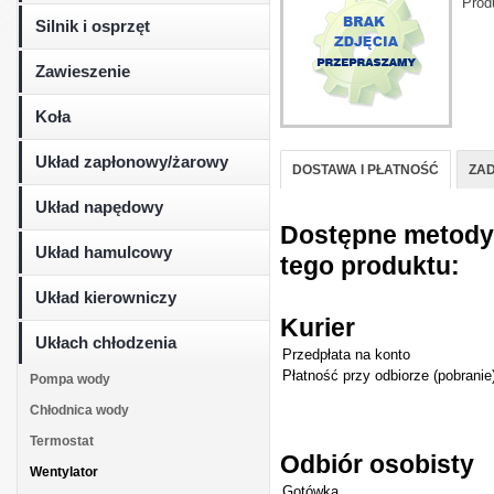
Prod
Silnik i osprzęt
Zawieszenie
Koła
Układ zapłonowy/żarowy
DOSTAWA I PŁATNOŚĆ
ZAD
Układ napędowy
Dostępne metody d
Układ hamulcowy
tego produktu:
Układ kierowniczy
Kurier
Ukłach chłodzenia
Przedpłata na konto
Płatność przy odbiorze (pobranie
Pompa wody
Chłodnica wody
Termostat
Odbiór osobisty
Wentylator
Gotówka