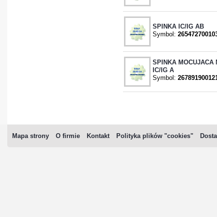
SPINKA IC/IG AB
Symbol:
26547270010
SPINKA MOCUJACA 
IC/IG A
Symbol:
26789190012
Mapa strony
O firmie
Kontakt
Polityka plików "cookies"
Dosta