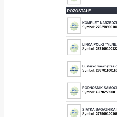
POZOSTAŁE
KOMPLET NARZEDZI (
Symbol:
27025890010
LINKA POLKI TYLNEJ
Symbol:
28716910012
Lusterko wewnętrze 
Symbol:
28878110011
PODNOSNIK SAMOC
Symbol:
G2702589001
SIATKA BAGAZNIKA I
Symbol:
27756910010