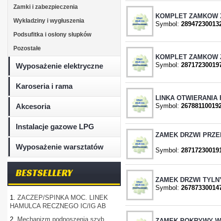
Zamki i zabezpieczenia
KOMPLET ZAMKOW 
Wykładziny i wygłuszenia
Symbol:
28947230013
Podsufitka i osłony słupków
Pozostałe
KOMPLET ZAMKOW Z
Symbol:
28717230019
Wyposażenie elektryczne
Karoseria i rama
LINKA OTWIERANIA 
Akcesoria
Symbol:
26788110019
Instalacje gazowe LPG
ZAMEK DRZWI PRZE
Wyposażenie warsztatów
Symbol:
28717230019
BESTSELLERY
ZAMEK DRZWI TYLNY
Symbol:
26787330014
1.
ZACZEP/SPINKA MOC. LINEK
HAMULCA RECZNEGO IC/IG AB
2.
Mechanizm podnoszenia szyb
ZAMEK POKRYWY WL