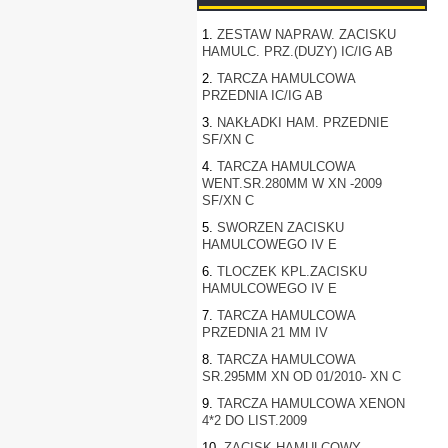
1.
ZESTAW NAPRAW. ZACISKU
HAMULC. PRZ.(DUZY) IC/IG AB
2.
TARCZA HAMULCOWA
PRZEDNIA IC/IG AB
3.
NAKŁADKI HAM. PRZEDNIE
SF/XN C
4.
TARCZA HAMULCOWA
WENT.SR.280MM W XN -2009
SF/XN C
5.
SWORZEN ZACISKU
HAMULCOWEGO IV E
6.
TLOCZEK KPL.ZACISKU
HAMULCOWEGO IV E
7.
TARCZA HAMULCOWA
PRZEDNIA 21 MM IV
8.
TARCZA HAMULCOWA
SR.295MM XN OD 01/2010- XN C
9.
TARCZA HAMULCOWA XENON
4*2 DO LIST.2009
10.
ZACISK HAMULCOWY