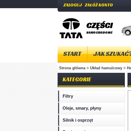
ZALOGUJ
ZAŁÓŻ KONTO
CZĘŚCI
SAMOCHODOWE
START
JAK SZUKAĆ
Strona główna
>
Układ hamulcowy
>
H
KATEGORIE
Filtry
Oleje, smary, płyny
Silnik i osprzęt