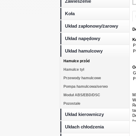
Zawieszenie
Koła
Układ zapłonowy/żarowy
D
Układ napędowy
K
P
Układ hamulcowy
P
Hamulce przód
O
Hamulce tył
G
Przewody hamulcowe
P
Pompa hamulcowa/serwo
M
Moduł ABS/EBD/DSC
W
Pozostałe
Re
t
Układ kierowniczy
Do
Pro
Ukłach chłodzenia