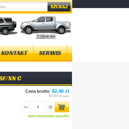
KONTAKT
SERWIS
SF/XN C
82,46 zł
Cena brutto:
67,04 zł
netto
natychmiastowa wysyłka