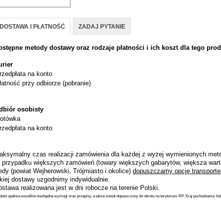
DOSTAWA I PŁATNOŚĆ
ZADAJ PYTANIE
ostępne metody dostawy oraz rodzaje płatności i ich koszt dla tego prod
urier
rzedpłata na konto
łatność przy odbiorze (pobranie)
dbiór osobisty
otówka
rzedpłata na konto
aksymalny czas realizacji zamówienia dla każdej z wyżej wymienionych metod
 przypadku większych zamówień (towary większych gabarytów, większa wart
dy (powiat Wejherowski, Trójmiasto i okolice)
dopuszczamy opcję transporte
akiej dostawy uzgodnimy indywidualnie.
stawa realizowana jest w dni robocze na terenie Polski.
dukt spełnia wszelkie niezbędne wymogi oraz przepisy, a także został dopuszczony do obrotu na terytorium RP. Kraj pochodzenia: Ind