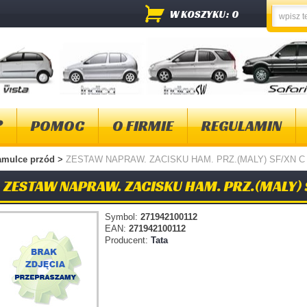
W KOSZYKU: 0
?
POMOC
O FIRMIE
REGULAMIN
amulce przód
>
ZESTAW NAPRAW. ZACISKU HAM. PRZ.(MALY) SF/XN C
ZESTAW NAPRAW. ZACISKU HAM. PRZ.(MALY) 
Symbol:
271942100112
EAN:
271942100112
Producent:
Tata