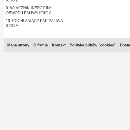
IC/IG B
9.
WLACZNIK INERCYJNY
OBWODU PALIWA IC/IG A
10.
POCHLANIACZ PAR PALIWA
IC/IG A
Mapa strony
O firmie
Kontakt
Polityka plików "cookies"
Dosta