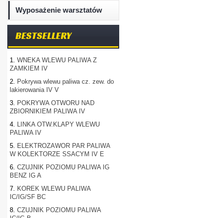
Wyposażenie warsztatów
BESTSELLERY
1.
WNEKA WLEWU PALIWA Z
ZAMKIEM IV
2.
Pokrywa wlewu paliwa cz. zew. do
lakierowania IV V
3.
POKRYWA OTWORU NAD
ZBIORNIKIEM PALIWA IV
4.
LINKA OTW.KLAPY WLEWU
PALIWA IV
5.
ELEKTROZAWOR PAR PALIWA
W KOLEKTORZE SSACYM IV E
6.
CZUJNIK POZIOMU PALIWA IG
BENZ IG A
7.
KOREK WLEWU PALIWA
IC/IG/SF BC
8.
CZUJNIK POZIOMU PALIWA