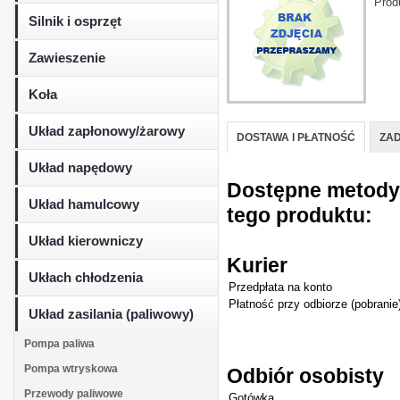
Prod
Silnik i osprzęt
Zawieszenie
Koła
Układ zapłonowy/żarowy
DOSTAWA I PŁATNOŚĆ
ZAD
Układ napędowy
Dostępne metody d
Układ hamulcowy
tego produktu:
Układ kierowniczy
Kurier
Ukłach chłodzenia
Przedpłata na konto
Płatność przy odbiorze (pobranie
Układ zasilania (paliwowy)
Pompa paliwa
Pompa wtryskowa
Odbiór osobisty
Przewody paliwowe
Gotówka