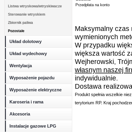
Przedpłata na konto
Listwa wtryskowa/wtryskiwacze
Sterowanie wtryskiem
Zbiornik paliwa
Maksymalny czas r
Pozostałe
wymienionych metod
Układ dolotowy
W przypadku więk
większa wartość z
Układ wydechowy
Wejherowski, Trójm
Wentylacja
własnym naszej fi
indywidualnie.
Wyposażenie pojazdu
Dostawa realizowan
Wyposażenie elektryczne
Produkt spełnia wszelkie nie
Karoseria i rama
terytorium RP. Kraj pochodzen
Akcesoria
Instalacje gazowe LPG