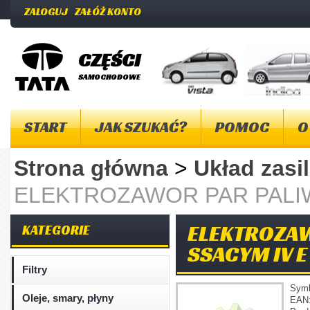
ZALOGUJ
ZAŁÓŻ KONTO
CZĘŚCI
SAMOCHODOWE
START
JAK SZUKAĆ?
POMOC
O
Strona główna
>
Układ zasi
ELEKTROZAWOR PAR PALI
ELEKTROZAW
KATEGORIE
SSACYM IV E
Filtry
Sym
Oleje, smary, płyny
EAN