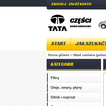
ZALOGUJ
ZAŁÓŻ KONTO
CZĘŚCI
SAMOCHODOWE
START
JAK SZUKAĆ
Strona główna
>
Układ zasilania (pali
KATEGORIE
Filtry
Oleje, smary, płyny
Silnik i osprzęt