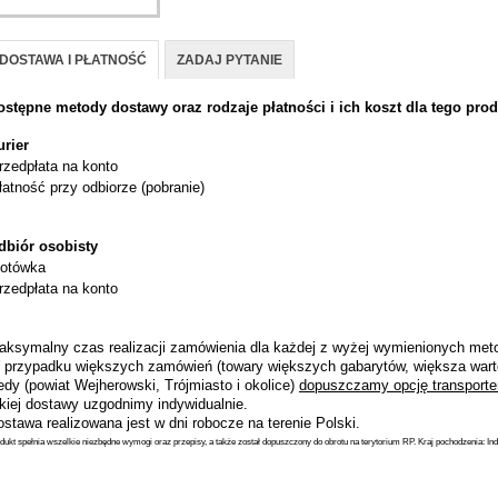
DOSTAWA I PŁATNOŚĆ
ZADAJ PYTANIE
ostępne metody dostawy oraz rodzaje płatności i ich koszt dla tego prod
urier
rzedpłata na konto
łatność przy odbiorze (pobranie)
dbiór osobisty
otówka
rzedpłata na konto
aksymalny czas realizacji zamówienia dla każdej z wyżej wymienionych metod
 przypadku większych zamówień (towary większych gabarytów, większa wart
dy (powiat Wejherowski, Trójmiasto i okolice)
dopuszczamy opcję transporte
akiej dostawy uzgodnimy indywidualnie.
stawa realizowana jest w dni robocze na terenie Polski.
dukt spełnia wszelkie niezbędne wymogi oraz przepisy, a także został dopuszczony do obrotu na terytorium RP. Kraj pochodzenia: Ind