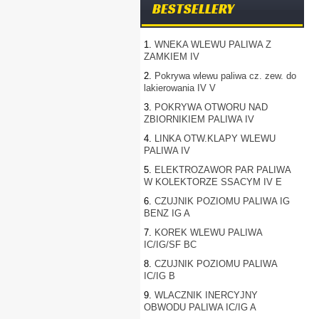
BESTSELLERY
1.
WNEKA WLEWU PALIWA Z
ZAMKIEM IV
2.
Pokrywa wlewu paliwa cz. zew. do
lakierowania IV V
3.
POKRYWA OTWORU NAD
ZBIORNIKIEM PALIWA IV
4.
LINKA OTW.KLAPY WLEWU
PALIWA IV
5.
ELEKTROZAWOR PAR PALIWA
W KOLEKTORZE SSACYM IV E
6.
CZUJNIK POZIOMU PALIWA IG
BENZ IG A
7.
KOREK WLEWU PALIWA
IC/IG/SF BC
8.
CZUJNIK POZIOMU PALIWA
IC/IG B
9.
WLACZNIK INERCYJNY
OBWODU PALIWA IC/IG A