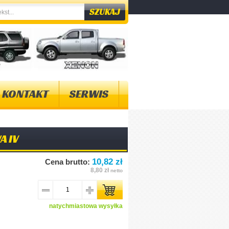
KONTAKT
SERWIS
A IV
10,82 zł
Cena brutto:
8,80 zł
netto
natychmiastowa wysyłka