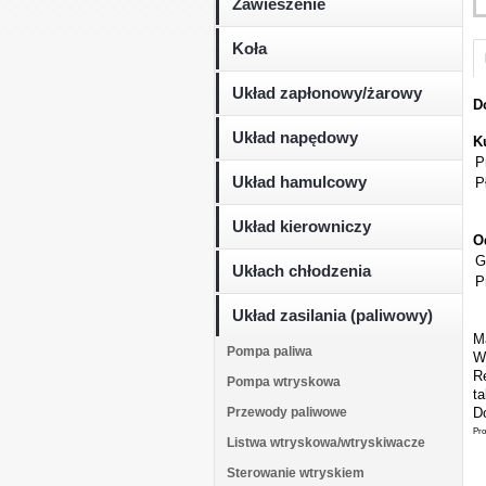
Zawieszenie
Koła
Układ zapłonowy/żarowy
D
Układ napędowy
K
P
Układ hamulcowy
P
Układ kierowniczy
O
G
Ukłach chłodzenia
P
Układ zasilania (paliwowy)
M
Pompa paliwa
W
Re
Pompa wtryskowa
t
Przewody paliwowe
Do
Pro
Listwa wtryskowa/wtryskiwacze
Sterowanie wtryskiem