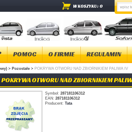
W KOSZYKU: 0
?
POMOC
O FIRMIE
REGULAMIN
wowy)
>
Pozostałe
>
POKRYWA OTWORU NAD ZBIORNIKIEM PALIWA IV
POKRYWA OTWORU NAD ZBIORNIKIEM PALIW
Symbol:
287181106312
EAN:
287181106312
Producent:
Tata