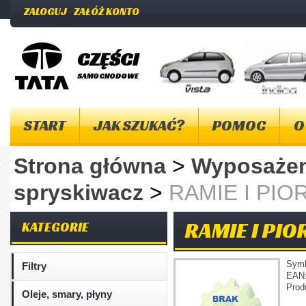
ZALOGUJ
ZAŁÓŻ KONTO
CZĘŚCI
SAMOCHODOWE
START
JAK SZUKAĆ?
POMOC
O
Strona główna
>
Wyposażen
spryskiwacz
>
RAMIE I PI
RAMIE I PIO
KATEGORIE
Sym
Filtry
EAN
Prod
Oleje, smary, płyny