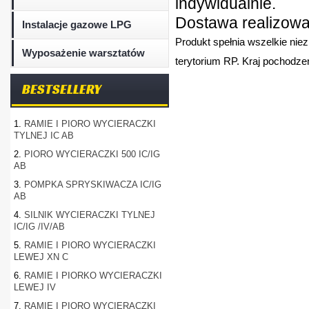
indywidualnie.
Dostawa realizowan
Instalacje gazowe LPG
Produkt spełnia wszelkie nie
Wyposażenie warsztatów
terytorium RP. Kraj pochodzen
BESTSELLERY
1.
RAMIE I PIORO WYCIERACZKI
TYLNEJ IC AB
2.
PIORO WYCIERACZKI 500 IC/IG
AB
3.
POMPKA SPRYSKIWACZA IC/IG
AB
4.
SILNIK WYCIERACZKI TYLNEJ
IC/IG /IV/AB
5.
RAMIE I PIORO WYCIERACZKI
LEWEJ XN C
6.
RAMIE I PIORKO WYCIERACZKI
LEWEJ IV
7.
RAMIE I PIORO WYCIERACZKI