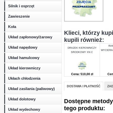
Silnik i osprzęt
Zawieszenie
Koła
Klieci, którzy k
Układ zapłonowy/żarowy
kupili również:
RAM
Układ napędowy
DRAZEK KIEROWNICZY
WYCIERA
SRODKOWY XN C
Układ hamulcowy
Układ kierowniczy
Cena: 510,00 zł
Cen
Ukłach chłodzenia
DOSTAWA I PŁATNOŚĆ
ZAD
Układ zasilania (paliwowy)
Układ dolotowy
Dostępne metody d
tego produktu:
Układ wydechowy