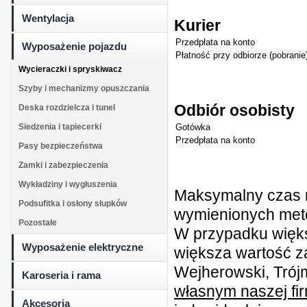
Wentylacja
Kurier
Przedpłata na konto
Wyposażenie pojazdu
Płatność przy odbiorze (pobranie
Wycieraczki i spryskiwacz
Szyby i mechanizmy opuszczania
Odbiór osobisty
Deska rozdzielcza i tunel
Siedzenia i tapiecerki
Gotówka
Przedpłata na konto
Pasy bezpieczeństwa
Zamki i zabezpieczenia
Wykładziny i wygłuszenia
Maksymalny czas r
Podsufitka i osłony słupków
wymienionych metod
Pozostałe
W przypadku więk
Wyposażenie elektryczne
większa wartość z
Wejherowski, Trójm
Karoseria i rama
własnym naszej fi
Akcesoria