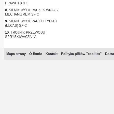
PRAWEJ XN C
8.
SILNIK WYCIERACZEK WRAZ Z
MECHANIZMEM SF C
9.
SILNIK WYCIERACZKI TYLNEJ
(LUCAS) SF C
10.
TROJNIK PRZEWODU
SPRYSKIWACZA IV
Mapa strony
O firmie
Kontakt
Polityka plików "cookies"
Dosta