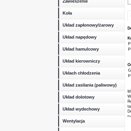
Zawieszenie
Koła
Układ zapłonowy/żarowy
D
Układ napędowy
K
P
Układ hamulcowy
P
Układ kierowniczy
O
G
Ukłach chłodzenia
P
Układ zasilania (paliwowy)
M
W
Układ dolotowy
Re
t
Układ wydechowy
Do
Pro
Wentylacja