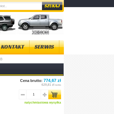
KONTAKT
SERWIS
AB
774,67 zł
Cena brutto:
629,81 zł
netto
natychmiastowa wysyłka