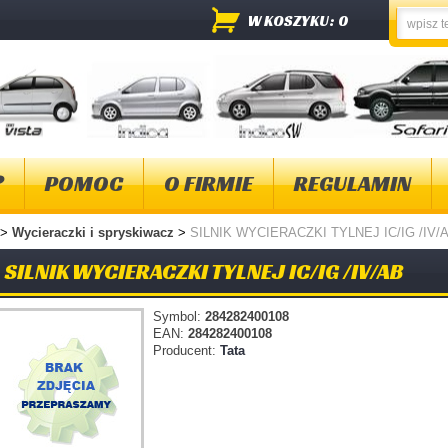
W KOSZYKU: 0
?
POMOC
O FIRMIE
REGULAMIN
>
Wycieraczki i spryskiwacz
>
SILNIK WYCIERACZKI TYLNEJ IC/IG /IV/
SILNIK WYCIERACZKI TYLNEJ IC/IG /IV/AB
Symbol:
284282400108
EAN:
284282400108
Producent:
Tata