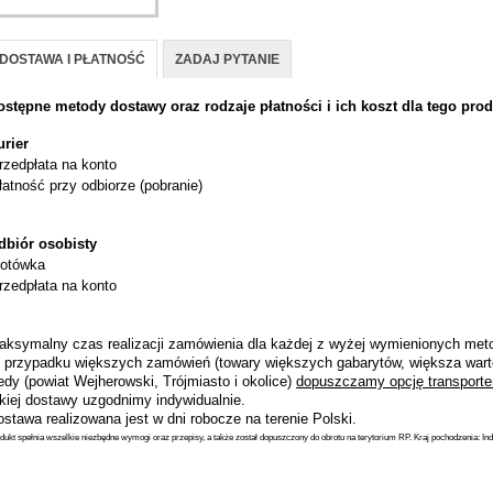
DOSTAWA I PŁATNOŚĆ
ZADAJ PYTANIE
ostępne metody dostawy oraz rodzaje płatności i ich koszt dla tego prod
urier
rzedpłata na konto
łatność przy odbiorze (pobranie)
dbiór osobisty
otówka
rzedpłata na konto
aksymalny czas realizacji zamówienia dla każdej z wyżej wymienionych metod
 przypadku większych zamówień (towary większych gabarytów, większa wart
dy (powiat Wejherowski, Trójmiasto i okolice)
dopuszczamy opcję transporte
akiej dostawy uzgodnimy indywidualnie.
stawa realizowana jest w dni robocze na terenie Polski.
dukt spełnia wszelkie niezbędne wymogi oraz przepisy, a także został dopuszczony do obrotu na terytorium RP. Kraj pochodzenia: Ind