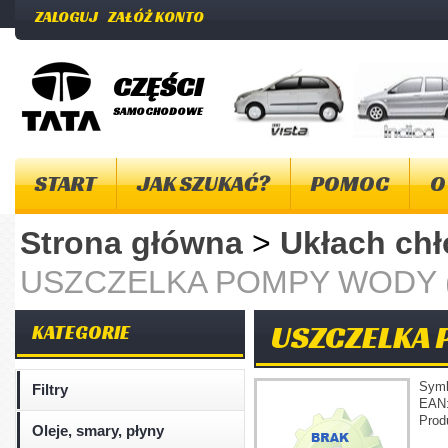
ZALOGUJ
ZAŁÓŻ KONTO
CZĘŚCI
SAMOCHODOWE
START
JAK SZUKAĆ?
POMOC
O
Strona główna
>
Ukłach ch
USZCZELKA POMPY WODY (D
USZCZELKA 
KATEGORIE
Sym
Filtry
EAN
Prod
Oleje, smary, płyny