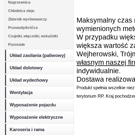
Nagrzewnica
Chłodnica oleju
Maksymalny czas r
Zbiornik wyrównawczy
wymienionych metod
Przewody/króćce
W przypadku więk
Czujniki, włączniki, wskaźniki
większa wartość z
Pozostałe
Wejherowski, Trójm
Układ zasilania (paliwowy)
własnym naszej fi
Układ dolotowy
indywidualnie.
Dostawa realizowan
Układ wydechowy
Produkt spełnia wszelkie nie
Wentylacja
terytorium RP. Kraj pochodzen
Wyposażenie pojazdu
Wyposażenie elektryczne
Karoseria i rama