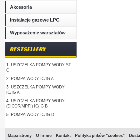
Akcesoria
Instalacje gazowe LPG
Wyposażenie warsztatów
BESTSELLERY
1.
USZCZELKA POMPY WODY SF
C
2.
POMPA WODY IC/IG A
3.
USZCZELKA POMPY WODY
IC/IG A
4.
USZCZELKA POMPY WODY
(DICOR/MPFI) IC/IG B
5.
POMPA WODY IC/IG D
Mapa strony
O firmie
Kontakt
Polityka plików "cookies"
Dosta