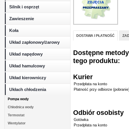
Silnik i osprzęt
Zawieszenie
Koła
DOSTAWA I PŁATNOŚĆ
ZAD
Układ zapłonowy/żarowy
Dostępne metody d
Układ napędowy
tego produktu:
Układ hamulcowy
Kurier
Układ kierowniczy
Przedpłata na konto
Ukłach chłodzenia
Płatność przy odbiorze (pobranie
Pompa wody
Chłodnica wody
Odbiór osobisty
Termostat
Gotówka
Wentylator
Przedpłata na konto