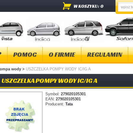
W KOSZYKU: 0
?
POMOC
O FIRMIE
REGULAMIN
ompa wody
>
USZCZELKA POMPY WODY IC/IG A
USZCZELKA POMPY WODY IC/IG A
Symbol:
279020105301
EAN:
279020105301
Producent:
Tata