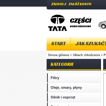
ZALOGUJ
ZAŁÓŻ KONTO
CZĘŚCI
SAMOCHODOWE
START
JAK SZUKAĆ
Strona główna
>
Ukłach chłodzenia
>
P
KATEGORIE
Filtry
Oleje, smary, płyny
Silnik i osprzęt