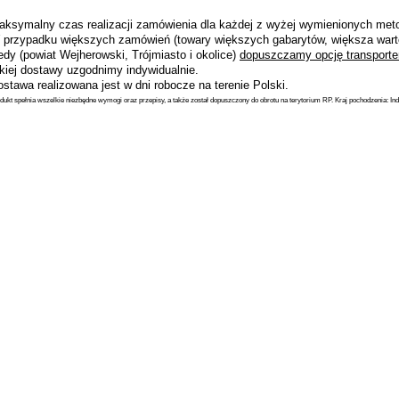
aksymalny czas realizacji zamówienia dla każdej z wyżej wymienionych metod
 przypadku większych zamówień (towary większych gabarytów, większa wart
dy (powiat Wejherowski, Trójmiasto i okolice)
dopuszczamy opcję transporte
akiej dostawy uzgodnimy indywidualnie.
stawa realizowana jest w dni robocze na terenie Polski.
dukt spełnia wszelkie niezbędne wymogi oraz przepisy, a także został dopuszczony do obrotu na terytorium RP. Kraj pochodzenia: Ind