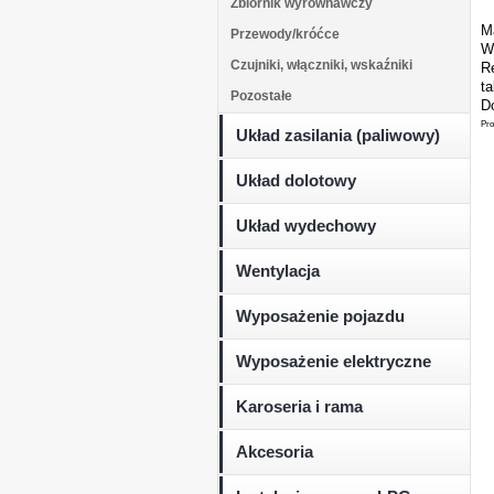
Zbiornik wyrównawczy
M
Przewody/króćce
W
Czujniki, włączniki, wskaźniki
Re
t
Pozostałe
Do
Pro
Układ zasilania (paliwowy)
Układ dolotowy
Układ wydechowy
Wentylacja
Wyposażenie pojazdu
Wyposażenie elektryczne
Karoseria i rama
Akcesoria