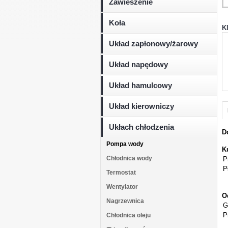
Zawieszenie
Koła
K
Układ zapłonowy/żarowy
Układ napędowy
Układ hamulcowy
Układ kierowniczy
Ukłach chłodzenia
D
Pompa wody
K
Chłodnica wody
P
P
Termostat
Wentylator
O
Nagrzewnica
G
P
Chłodnica oleju