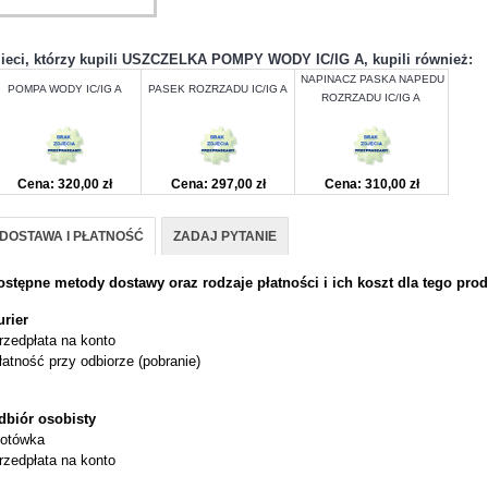
lieci, którzy kupili USZCZELKA POMPY WODY IC/IG A, kupili również:
NAPINACZ PASKA NAPEDU
POMPA WODY IC/IG A
PASEK ROZRZADU IC/IG A
ROZRZADU IC/IG A
Cena: 320,00 zł
Cena: 297,00 zł
Cena: 310,00 zł
DOSTAWA I PŁATNOŚĆ
ZADAJ PYTANIE
ostępne metody dostawy oraz rodzaje płatności i ich koszt dla tego prod
urier
rzedpłata na konto
łatność przy odbiorze (pobranie)
dbiór osobisty
otówka
rzedpłata na konto